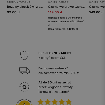
BARTEK / 85850-44
WOJAS / 35160-71
WOJAS / 550
Beżowy plecak 2w1 z odczepianym pluszowym liskiem BARTEK 85850-44
Czarne welurowe czółenka z lakierowanymi ozdobnymi paskami
99.00 zł
149.00 zł
549.00 zł
Najniższa cena z 30 dni przed
wprowadzeniem obniżki: 199.00
zł
Cena regularna: 449.00 zł
BEZPIECZNE ZAKUPY
z certyfikatem SSL
Darmowa dostawa*
dla zamówień za min. 250 zł
Aż do 30 dni na zwrot
przez Wygodne Zwroty
całkowicie za darmo*