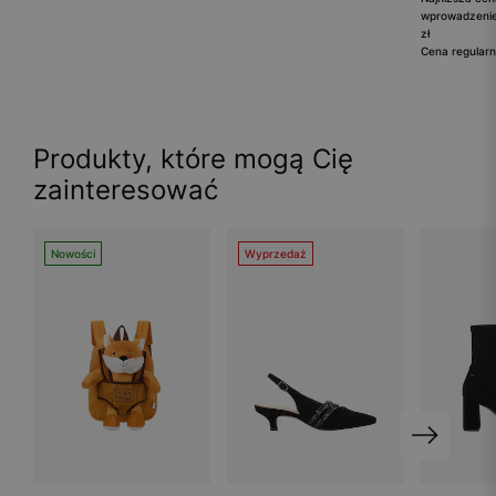
wprowadzenie
zł
Cena regularn
Produkty, które mogą Cię
zainteresować
Nowości
Wyprzedaż