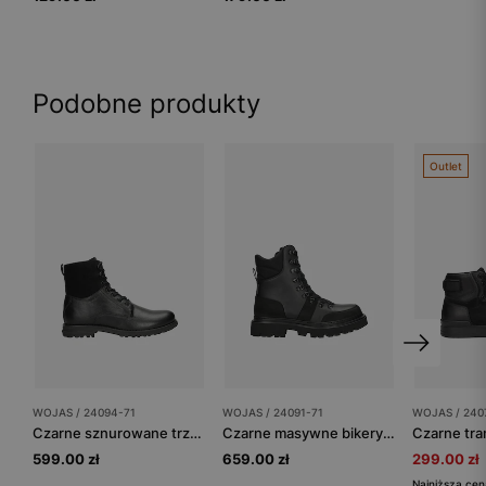
Podobne produkty
Outlet
WOJAS / 24094-71
WOJAS / 24091-71
WOJAS / 240
Czarne sznurowane trzewiki męskie z łączonych skór
Czarne masywne bikery męskie z ociepleniem
599.00 zł
659.00 zł
299.00 zł
Najniższa cen