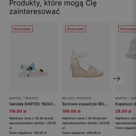
Produkty, które mogą Cię
zainteresować
Wyprzedaż
Wyprzedaż
Wyprzeda
BARTEK / 16043201
RELAKS / R7600314
BARTEK / 856
Sandały BARTEK 16043201 dla dziewcząt, multi-color
Beżowe espadryle RELAKS w stylu boho
119.00 zł
199.00 zł
29.00 zł
Najniższa cena z 30 dni przed
Najniższa cena z 30 dni przed
Najniższa cen
wprowadzeniem obniżki: 129.00
wprowadzeniem obniżki: 249.00
wprowadzeniem
zł
zł
Cena regularn
Cena regularna: 129.00 zł
Cena regularna: 349.00 zł