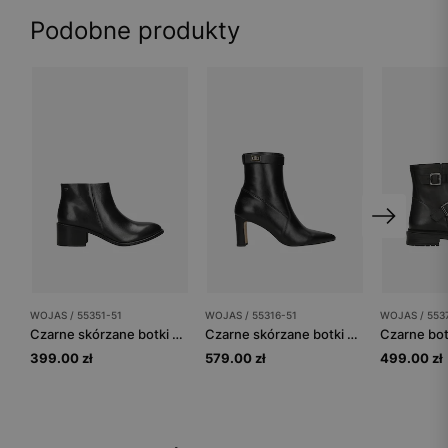
Podobne produkty
WOJAS / 55351-51
WOJAS / 55316-51
WOJAS / 553
Czarne skórzane botki damskie z niską cholewką
Czarne skórzane botki damskie ze zdejmowanym paskiem
399.00 zł
579.00 zł
499.00 zł