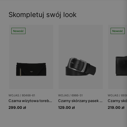
Skompletuj swój look
Nowość
Nowość
WOJAS / 80466-61
WOJAS / 6966-51
WOJAS / 693
Czarna wizytowa torebka damska z dwoiny welurowej
Czarny skórzany pasek damski
299.00 zł
129.00 zł
219.00 zł