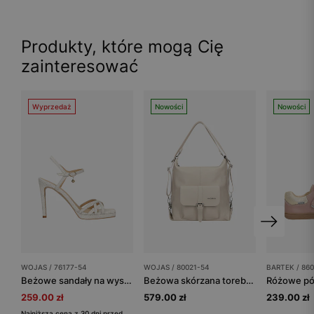
Produkty, które mogą Cię
zainteresować
Wyprzedaż
Nowości
Nowości
WOJAS / 76177-54
WOJAS / 80021-54
BARTEK / 86
Beżowe sandały na wysokiej szpilce w tłoczony wzór
Beżowa skórzana torebka plecak 2w1
259.00 zł
579.00 zł
239.00 zł
Najniższa cena z 30 dni przed