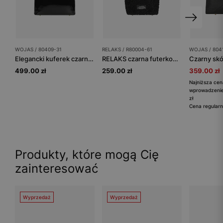
WOJAS / 80409-31
RELAKS / R80004-61
WOJAS / 804
Elegancki kuferek czarny lakierowany
RELAKS czarna futerkowa torebka kuferek
499.00 zł
259.00 zł
359.00 zł
Najniższa cen
wprowadzenie
zł
Cena regularn
Produkty, które mogą Cię
zainteresować
Wyprzedaż
Wyprzedaż