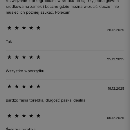
rozwiązanie z przegródkami w środku bo są trzy jedna główna
środkowa na zamek i boczne gdzie można wrzucić klucze i nie
musieć ich póżniej szukać. Polecam
28.12.2025
Tak
25.12.2025
Wszystko wporządku
19.12.2025
Bardzo fajna torebka, długość paska idealna
05.12.2025
Świetna torebka