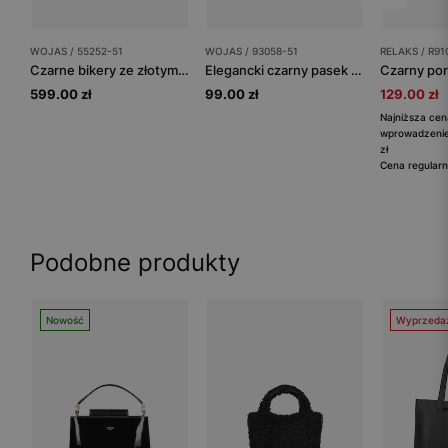
WOJAS / 55252-51
WOJAS / 93058-51
RELAKS / R91
Czarne bikery ze złotymi nitami
Elegancki czarny pasek damski ze skóry licowej
599.00 zł
99.00 zł
129.00 zł
Najniższa cen
wprowadzenie
zł
Cena regularn
Podobne produkty
Nowość
Wyprzeda