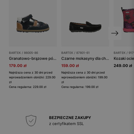
BARTEK / 86005-86
BARTEK / 87801-61
BARTEK / 917
Granatowo-brązowe półsandały chłopięce ze skóry naturalnej BARTEK 86005-86
Czarne mokasyny dla chłopców BARTEK 87801-61
179.00 zł
159.00 zł
249.00 zł
Najniższa cena z 30 dni przed
Najniższa cena z 30 dni przed
wprowadzeniem obniżki: 229.00
wprowadzeniem obniżki: 199.00
zł
zł
Cena regularna: 229.00 zł
Cena regularna: 199.00 zł
BEZPIECZNE ZAKUPY
z certyfikatem SSL