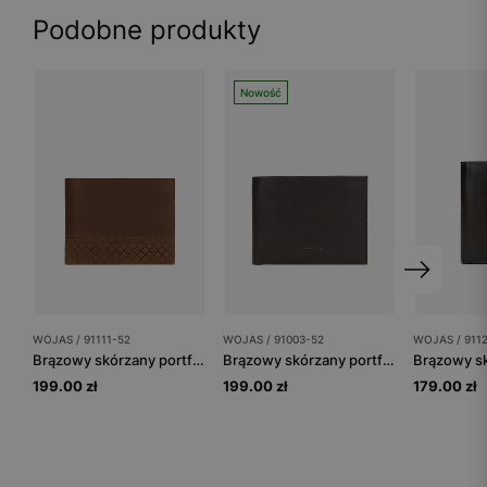
Podobne produkty
Nowość
WOJAS / 91111-52
WOJAS / 91003-52
WOJAS / 911
Brązowy skórzany portfel z pikowanym wzorem
Brązowy skórzany portfel męski
199.00 zł
199.00 zł
179.00 zł