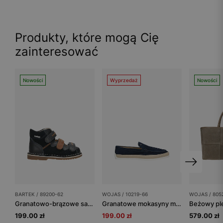
Produkty, które mogą Cię
zainteresować
Nowości
Wyprzedaż
Nowości
BARTEK / 89200-62
WOJAS / 10219-66
WOJAS / 805
Granatowo-brązowe sandały profilaktyczne z obcasem Thomasa BARTEK 89200-62
Granatowe mokasyny męskie z ozdobnym jutowym sznurkiem
199.00 zł
199.00 zł
579.00 zł