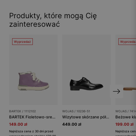
Produkty, które mogą Cię
zainteresować
Wyprzedaż
Wyprzeda
BARTEK / 1112102
WOJAS / 10236-51
WOJAS / 741
BARTEK Fioletowo-srebrne trzewiki dla dziewczynki 1112102
Wizytowe skórzane półbuty męskie
149.00 zł
449.00 zł
199.00 zł
Najniższa cena z 30 dni przed
Najniższa cen
wprowadzeniem obniżki: 179.00
wprowadzenie