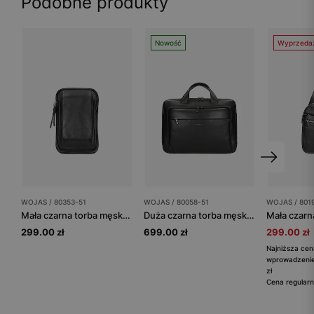
Podobne produkty
Nowość
Wyprzeda
WOJAS / 80353-51
WOJAS / 80058-51
WOJAS / 801
Mała czarna torba męska ze skóry licowej
Duża czarna torba męska z wieloma kieszeniami
299.00 zł
699.00 zł
299.00 zł
Najniższa cen
wprowadzenie
zł
Cena regularn