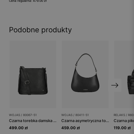
Cena regularna: 479.00 zł
Podobne produkty
WOJAS / 80067-51
WOJAS / 80411-51
RELAKS / R80
Czarna torebka damska na ramię
Czarna asymetryczna torebka bagietka skórzana
499.00 zł
459.00 zł
119.00 zł