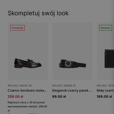
Skompletuj swój look
Promocja
Nowość
WOJAS / 46316-35
WOJAS / 93058-51
WOJAS / 911
Czarno-bordowe mokasyny damskie ze skóry florentic
Elegancki czarny pasek damski ze skóry licowej
259.00 zł
99.00 zł
199.00 zł
Najniższa cena z 30 dni przed
wprowadzeniem obniżki: 299.00
zł