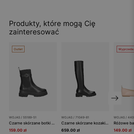
Produkty, które mogą Cię
zainteresować
Outlet
Wyprzeda
WOJAS / 55189-51
WOJAS / 71049-81
WOJAS / 440
Czarne skórzane botki damskie z ozdobną klamerką
Czarne skórzane kozaki damskie do kolan
159.00 zł
659.00 zł
149.00 zł