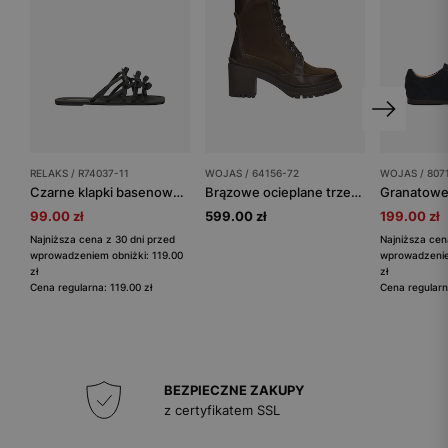
RELAKS / R74037-11
WOJAS / 64156-72
WOJAS / 807
Czarne klapki basenowe damskie RELAKS z kokardkami
Brązowe ocieplane trzewiki damskie na słupku
99.00 zł
599.00 zł
199.00 zł
Najniższa cena z 30 dni przed
Najniższa cen
wprowadzeniem obniżki: 119.00
wprowadzenie
zł
zł
Cena regularna: 119.00 zł
Cena regularn
BEZPIECZNE ZAKUPY
z certyfikatem SSL