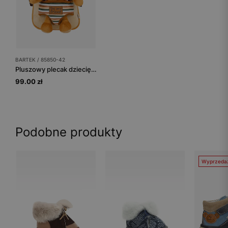
BARTEK / 85850-42
Pluszowy plecak dziecięcy 2w1 z maskotką lwa BARTEK 85850-42
99.00 zł
Podobne produkty
Wyprzeda