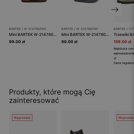
BARTEK / W-214760/FAX
BARTEK / W-214760/FAY
BARTEK / 117
Mini BARTEK W-214760/FAX, dla chłopców, brązowy
Mini BARTEK W-214760/FAY, dla chłopców, granatowy
99.00 zł
99.00 zł
159.00 zł
Najniższa cen
wprowadzenie
zł
Cena regularn
Produkty, które mogą Cię
zainteresować
Wyprzedaż
Wyprzeda