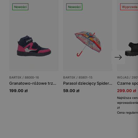
Nowości
Nowości
Wyprzeda
BARTEK / 88000-16
BARTEK / 85801-15
WOJAS / 290
Granatowo-różowe trzewiki dla dziewczynki z mikrofibry i materiału tekstylnego BARTEK 88000-16
Parasol dziecięcy Spider-Man BARTEK 85801-15
199.00 zł
59.00 zł
299.00 zł
Najniższa cen
wprowadzenie
zł
Cena regularn