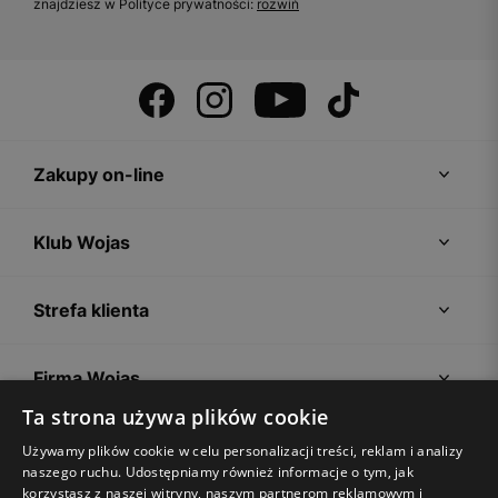
znajdziesz w Polityce prywatności:
rozwiń
Zakupy on-line
Klub Wojas
Strefa klienta
Firma Wojas
Ta strona używa plików cookie
Porady
Używamy plików cookie w celu personalizacji treści, reklam i analizy
naszego ruchu. Udostępniamy również informacje o tym, jak
korzystasz z naszej witryny, naszym partnerom reklamowym i