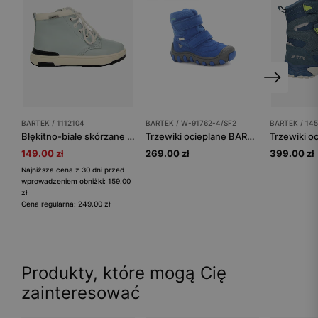
BARTEK / 1112104
BARTEK / W-91762-4/SF2
BARTEK / 14
Błękitno-białe skórzane trampki BARTEK 1112104
Trzewiki ocieplane BARTEK W-91762-4/SF2, dla chłopców, niebieski
149.00 zł
269.00 zł
399.00 zł
Najniższa cena z 30 dni przed
wprowadzeniem obniżki: 159.00
zł
Cena regularna: 249.00 zł
Produkty, które mogą Cię
zainteresować