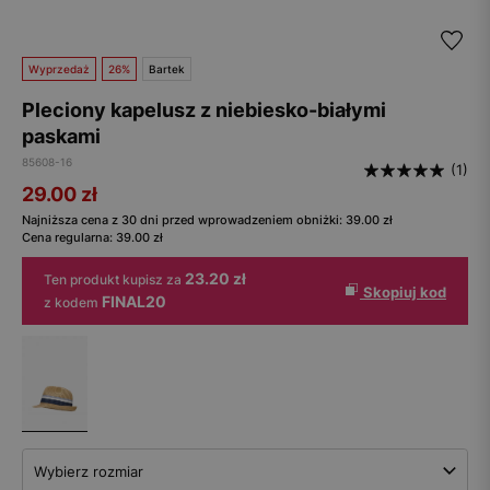
Wyprzedaż
26%
Bartek
Pleciony kapelusz z niebiesko-białymi
paskami
85608-16
(1)
29.00
zł
Najniższa cena z 30 dni przed wprowadzeniem obniżki:
39.00
zł
Cena regularna:
39.00
zł
23.20 zł
Ten produkt kupisz za
Skopiuj kod
FINAL20
z kodem
Wybierz rozmiar