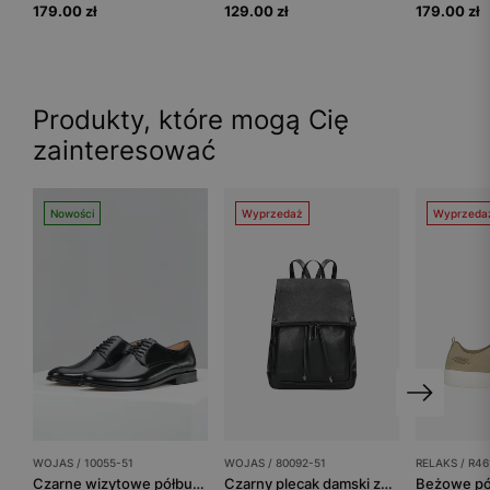
179.00 zł
129.00 zł
179.00 zł
Produkty, które mogą Cię
zainteresować
Nowości
Wyprzedaż
Wyprzeda
WOJAS / 10055-51
WOJAS / 80092-51
RELAKS / R46
Czarne wizytowe półbuty męskie z linii PREMIUM
Czarny plecak damski ze skóry licowej