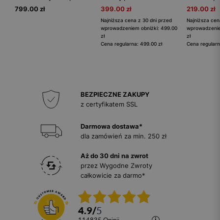
799.00 zł
399.00 zł
219.00 zł
Najniższa cena z 30 dni przed
Najniższa cen
wprowadzeniem obniżki: 499.00
wprowadzenie
zł
zł
Cena regularna: 499.00 zł
Cena regularn
BEZPIECZNE ZAKUPY
z certyfikatem SSL
Darmowa dostawa*
dla zamówień za min. 250 zł
Aż do 30 dni na zwrot
przez Wygodne Zwroty
całkowicie za darmo*
4.9
/
5