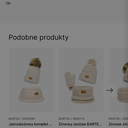
Ok
Podobne produkty
BARTEK / 8560284
BARTEK / 8560114
BARTEK / 85
Jasnobeżowy komplet BARTEK 8560284 czapka + komin z wełną merino
Zimowy zestaw BARTEK 85601-14 - czapka z pomponem + komin + rękawiczki