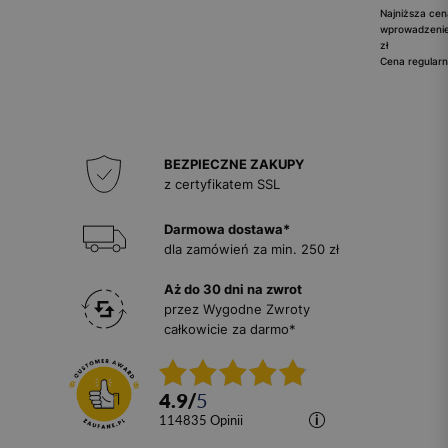
Najniższa cen
wprowadzenie
zł
Cena regularn
BEZPIECZNE ZAKUPY
z certyfikatem SSL
Darmowa dostawa*
dla zamówień za min. 250 zł
Aż do 30 dni na zwrot
przez Wygodne Zwroty
całkowicie za darmo*
4.9
/
5
114835
opinii