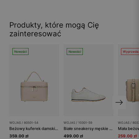
Produkty, które mogą Cię
zainteresować
Nowości
Nowości
Wyprzeda
WOJAS / 80501-54
WOJAS / 10301-59
WOJAS / 803
Beżowy kuferek damski ze skóry licowej
Białe sneakersy męskie z kontrastową wstawką na podeszwie
359.00 zł
499.00 zł
259.00 zł