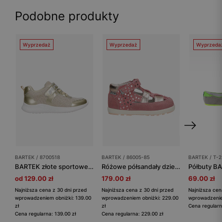
Podobne produkty
Wyprzedaż
Wyprzedaż
Wyprzeda
BARTEK / 8700518
BARTEK / 86005-85
BARTEK / T-
BARTEK złote sportowe sneakersy dla dziewczynki 87005-18
Różowe półsandały dziewczęce z błyszczącymi serduszkami BARTEK 86005-85
od 129.00 zł
179.00 zł
69.00 zł
Najniższa cena z 30 dni przed
Najniższa cena z 30 dni przed
Najniższa cen
wprowadzeniem obniżki: 139.00
wprowadzeniem obniżki: 229.00
wprowadzeniem
zł
zł
Cena regularn
Cena regularna: 139.00 zł
Cena regularna: 229.00 zł