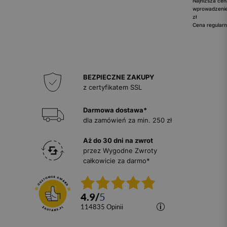
Najniższa cen
wprowadzenie
zł
Cena regularn
BEZPIECZNE ZAKUPY
z certyfikatem SSL
Darmowa dostawa*
dla zamówień za min. 250 zł
Aż do 30 dni na zwrot
przez Wygodne Zwroty
całkowicie za darmo*
4.9
/
5
114835
opinii