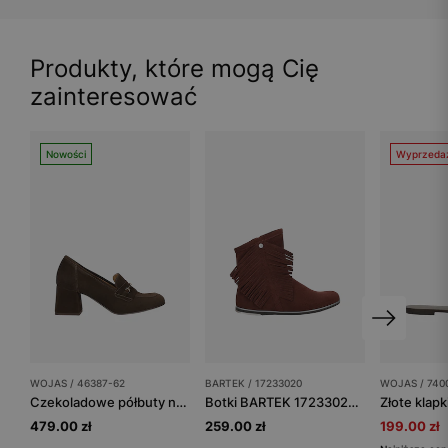
Produkty, które mogą Cię
zainteresować
Nowości
Wyprzeda
WOJAS / 46387-62
BARTEK / 17233020
WOJAS / 740
Czekoladowe półbuty na wysokim słupku
Botki BARTEK 17233020, dla dziewcząt, bordowy
479.00 zł
259.00 zł
199.00 zł