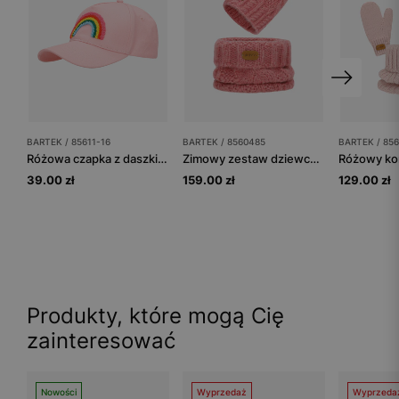
BARTEK / 85611-16
BARTEK / 8560485
BARTEK / 856
Różowa czapka z daszkiem dla dziewczynki BARTEK 85611-16
Zimowy zestaw dziewczęcy BARTEK z wełny merino 85604-85, różowa czapka + komin
39.00 zł
159.00 zł
129.00 zł
Produkty, które mogą Cię
zainteresować
Nowości
Wyprzedaż
Wyprzeda