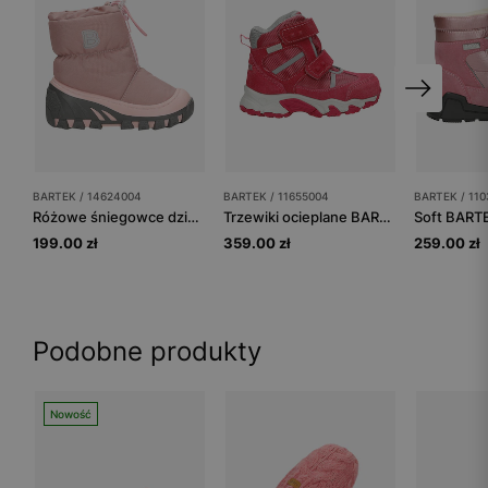
BARTEK / 14624004
BARTEK / 11655004
BARTEK / 110
Różowe śniegowce dziewczęce BARTEK 14624004 ocieplane naturalną wełną
Trzewiki ocieplane BARTEK 11655004, dla dziewcząt, fuksja
199.00 zł
359.00 zł
259.00 zł
Podobne produkty
Nowość