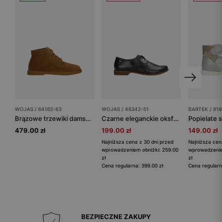
WOJAS / 64162-63
WOJAS / 46342-51
BARTEK / 818
Brązowe trzewiki damskie z mokasynowym przeszyciem
Czarne eleganckie oksfordki damskie z perforowaną skórą
479.00 zł
199.00 zł
149.00 zł
Najniższa cena z 30 dni przed
Najniższa cen
wprowadzeniem obniżki: 259.00
wprowadzenie
zł
zł
Cena regularna: 399.00 zł
Cena regularn
BEZPIECZNE ZAKUPY