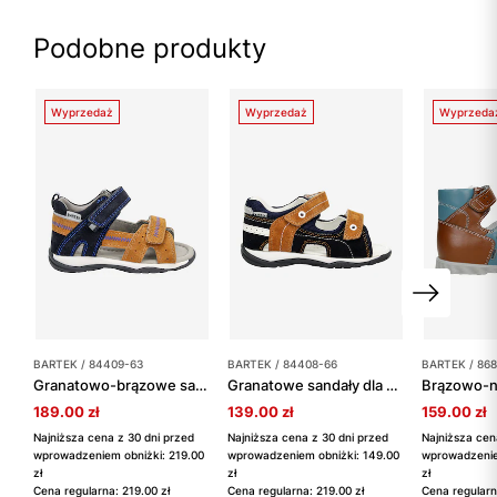
Podobne produkty
Wyprzedaż
Wyprzedaż
Wyprzeda
BARTEK / 84409-63
BARTEK / 84408-66
BARTEK / 86
Granatowo-brązowe sandały dla chłopca BARTEK 84409-63
Granatowe sandały dla chłopca z brązowymi wstawkami BARTEK 84408-66
189.00 zł
139.00 zł
159.00 zł
Najniższa cena z 30 dni przed
Najniższa cena z 30 dni przed
Najniższa cen
wprowadzeniem obniżki: 219.00
wprowadzeniem obniżki: 149.00
wprowadzenie
zł
zł
zł
Cena regularna: 219.00 zł
Cena regularna: 219.00 zł
Cena regularn