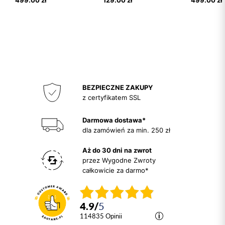
499.00 zł
129.00 zł
499.00 zł
BEZPIECZNE ZAKUPY
z certyfikatem SSL
Darmowa dostawa*
dla zamówień za min. 250 zł
Aż do 30 dni na zwrot
przez Wygodne Zwroty
całkowicie za darmo*
4.9
/
5
114835
opinii