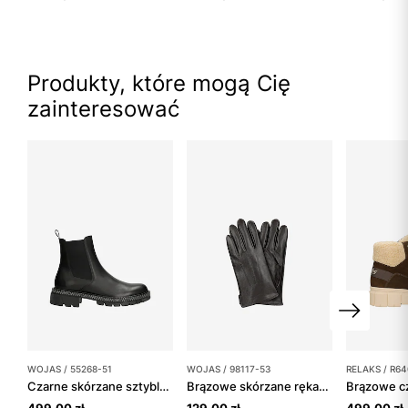
Produkty, które mogą Cię
zainteresować
WOJAS / 55268-51
WOJAS / 98117-53
RELAKS / R64
Czarne skórzane sztyblety z ozdobnym zamkiem
Brązowe skórzane rękawiczki męskie z funkcją Touch Screen