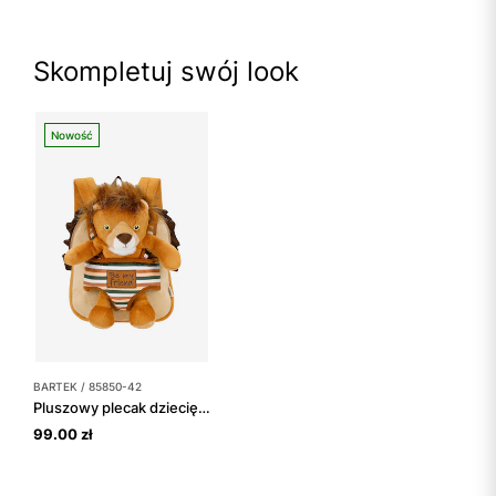
Skompletuj swój look
Nowość
BARTEK / 85850-42
Pluszowy plecak dziecięcy 2w1 z maskotką lwa BARTEK 85850-42
99.00 zł