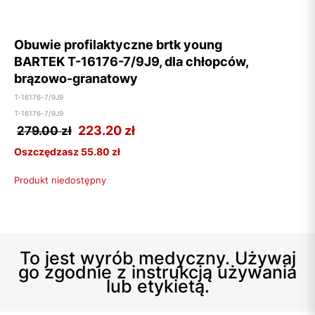
Obuwie profilaktyczne brtk young
BARTEK T-16176-7/9J9, dla chłopców,
brązowo-granatowy
T-16176-7/9J9
T-16176-7/9J9
223.20
zł
279.00 zł
Oszczędzasz 55.80 zł
Produkt niedostępny
To jest wyrób medyczny. Używaj
go zgodnie z instrukcją używania
lub etykietą.