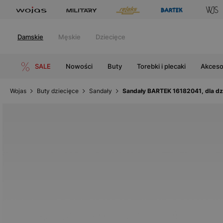
Damskie
Męskie
Dziecięce
SALE
Nowości
Buty
Torebki i plecaki
Akceso
Wojas
Buty dziecięce
Sandały
Sandały BARTEK 16182041, dla dzi