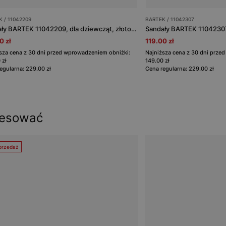
 / 11042209
BARTEK / 11042307
Sandały BARTEK 11042209, dla dziewcząt, złoto-beżowy
0 zł
119.00 zł
sza cena z 30 dni przed wprowadzeniem obniżki:
Najniższa cena z 30 dni prze
 zł
149.00 zł
egularna: 229.00 zł
Cena regularna: 229.00 zł
resować
rzedaż