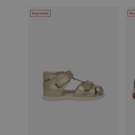
Wyprzedaż
Wyp