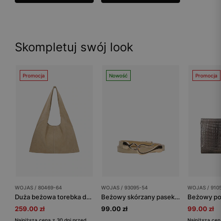
Skompletuj swój look
Promocja
Nowość
Promocja
WOJAS / 80469-64
WOJAS / 93095-54
WOJAS / 910
Duża beżowa torebka damska
Beżowy skórzany pasek damski ze złotą klamrą
259.00 zł
99.00 zł
99.00 zł
Najniższa cena z 30 dni przed
Najniższa cen