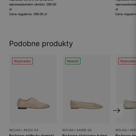
wprowadzeniem obniżki: 299.00
wprowadzenie
zł
zł
Cena regularna: 399.00 zł
Cena regularn
Podobne produkty
Wyprzedaż
Nowość
Wyprzeda
WOJAS / 46332-54
WOJAS / 44056-54
WOJAS / 463
Beżowe półbuty damskie sznurowane ze skóry naturalnej
Beżowe skórzane baleriny damskie z ażurowaniem