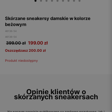
Skórzane sneakersy damskie w kolorze
beżowym
46136-54
46136-54
199.00
zł
399.00 zł
Oszczędzasz 200.00 zł
Produkt niedostępny
Opinie klientów o
skórzanych sneakersach
Na naszym serwisie publikowane są zarówno pozytywne, jak i