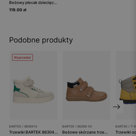
Beżowy plecak dziecięcy z misiem pluszowym 2w1 BARTEK 85851-44
119.00 zł
Podobne produkty
Wyprzedaż
BARTEK / 8630414
BARTEK / 86309-54
BARTEK / T-9
Trzewiki BARTEK 86304-14, beżowo-zielony
Beżowe skórzane trzewiki barefoot BARTEK 86309-54