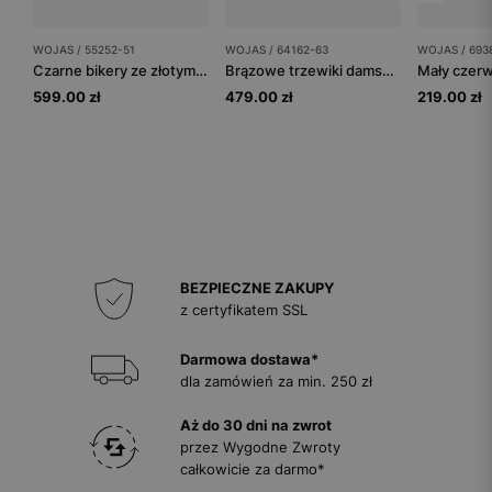
WOJAS / 55252-51
WOJAS / 64162-63
WOJAS / 693
Czarne bikery ze złotymi nitami
Brązowe trzewiki damskie z mokasynowym przeszyciem
599.00 zł
479.00 zł
219.00 zł
BEZPIECZNE ZAKUPY
z certyfikatem SSL
Darmowa dostawa*
dla zamówień za min. 250 zł
Aż do 30 dni na zwrot
przez Wygodne Zwroty
całkowicie za darmo*