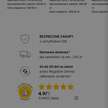
Najniższa cena z 30 dni przed
Najniższa cena z 30 dni przed
Najniższa cen
wprowadzeniem obniżki: 99.00 zł
wprowadzeniem obniżki: 299.00
wprowadzenie
Cena regularna: 129.00 zł
zł
zł
Cena regularna: 359.00 zł
Cena regularn
BEZPIECZNE ZAKUPY
z certyfikatem SSL
Darmowa dostawa*
dla zamówień za min. 250 zł
Aż do 30 dni na zwrot
przez Wygodne Zwroty
całkowicie za darmo*
4.9
/
5
114835
opinii