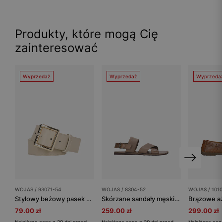
Produkty, które mogą Cię
zainteresować
Wyprzedaż
Wyprzedaż
Wyprzeda
WOJAS / 93071-54
WOJAS / 8304-52
WOJAS / 101
Stylowy beżowy pasek damski ze skóry licowej
Skórzane sandały męskie w brązowym wydaniu
79.00 zł
259.00 zł
299.00 zł