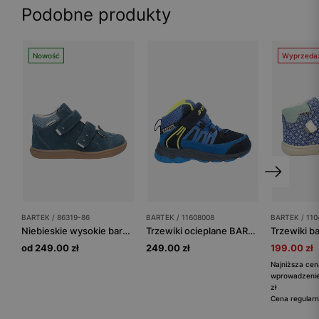
Podobne produkty
Nowość
Wyprzeda
BARTEK / 86319-86
BARTEK / 11608008
BARTEK / 11
Niebieskie wysokie barefooty dziecięce z misiem BARTEK 86319-86
Trzewiki ocieplane BARTEK 11608008, niebieski
od 249.00 zł
249.00 zł
199.00 zł
Najniższa cen
wprowadzenie
zł
Cena regularn