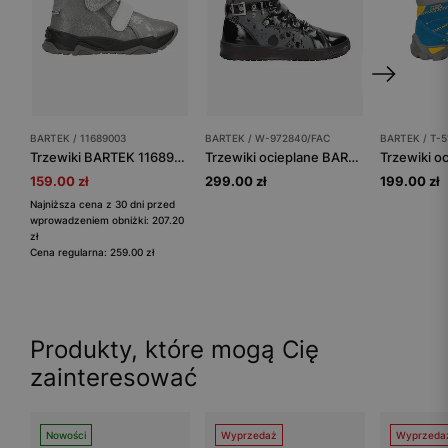
BARTEK / 11689003
BARTEK / W-972840/FAC
BARTEK / T-5
Trzewiki BARTEK 11689003, dla dziewcząt, srebrno-szary
Trzewiki ocieplane BARTEK W-972840/FAC, dla dziewcząt, czarno-szary
159.00 zł
299.00 zł
199.00 zł
Najniższa cena z 30 dni przed
wprowadzeniem obniżki: 207.20
zł
Cena regularna: 259.00 zł
Produkty, które mogą Cię
zainteresować
Nowości
Wyprzedaż
Wyprzeda