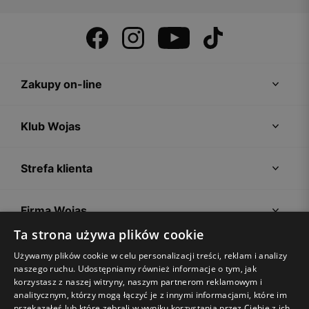
Zakupy on-line
Klub Wojas
Strefa klienta
Firma Wojas
Ta strona używa plików cookie
Porady
Używamy plików cookie w celu personalizacji treści, reklam i analizy
naszego ruchu. Udostępniamy również informacje o tym, jak
korzystasz z naszej witryny, naszym partnerom reklamowym i
analitycznym, którzy mogą łączyć je z innymi informacjami, które im
przekazałeś lub które zebrali w wyniku korzystania przez Ciebie z ich