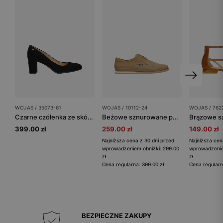
WOJAS / 35073-61
WOJAS / 10112-24
WOJAS / 762
Czarne czółenka ze skóry welurowej
Beżowe sznurowane półbuty męskie
399.00 zł
259.00 zł
149.00 zł
Najniższa cena z 30 dni przed
Najniższa cen
wprowadzeniem obniżki: 299.00
wprowadzenie
zł
zł
Cena regularna: 399.00 zł
Cena regularn
BEZPIECZNE ZAKUPY