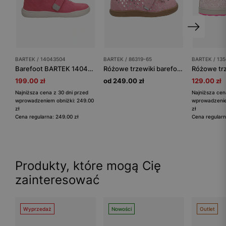
BARTEK / 14043504
BARTEK / 86319-65
BARTEK / 13
Barefoot BARTEK 14043504, dla dziewcząt, różowy
Różowe trzewiki barefoot z błyszczącymi serduszkami BAREFOOT 86319-65
199.00 zł
od 249.00 zł
129.00 zł
Najniższa cena z 30 dni przed
Najniższa cen
wprowadzeniem obniżki: 249.00
wprowadzenie
zł
zł
Cena regularna: 249.00 zł
Cena regularn
Produkty, które mogą Cię
zainteresować
Wyprzedaż
Nowości
Outlet