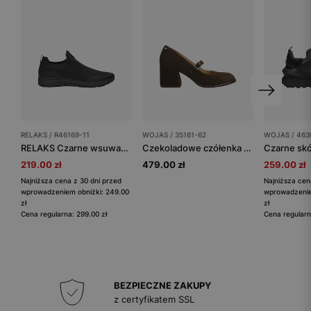
RELAKS / R46169-11
WOJAS / 35161-62
WOJAS / 463
RELAKS Czarne wsuwane sneakersy siateczkowe
Czekoladowe czółenka Mary Jane na stabilnym obcasie
219.00 zł
479.00 zł
259.00 zł
Najniższa cena z 30 dni przed
Najniższa cen
wprowadzeniem obniżki: 249.00
wprowadzenie
zł
zł
Cena regularna: 299.00 zł
Cena regularn
BEZPIECZNE ZAKUPY
z certyfikatem SSL