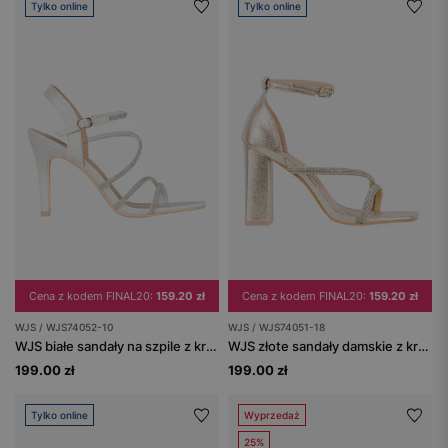
Tylko online
Tylko online
Cena z kodem FINAL20:
159.20 zł
Cena z kodem FINAL20:
159.20 zł
WJS / WJS74052-10
WJS / WJS74051-18
WJS białe sandały na szpile z kryształkowymi paskami
WJS złote sandały damskie z kryształkami na słupku
199.00 zł
199.00 zł
Tylko online
Wyprzedaż
25%