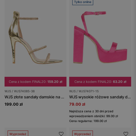
Tylko online
Cena z kodem FINAL20:
159.20 zł
Cena z kodem FINAL20:
63.20 zł
WJS / WJS74085-38
WJS / WJS74071-15
WJS złote sandały damskie na wysokiej szpilce
WJS wysokie różowe sandały damskie na platformie
199.00 zł
79.00 zł
Najniższa cena z 30 dni przed
wprowadzeniem obniżki: 99.00 zł
Cena regularna: 199.00 zł
Wyprzedaż
Wyprzedaż