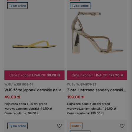
Tylko online
Tylko online
Cena z kodem FINAL20:
39.20 zł
Cena z kodem FINAL20:
127.20 zł
WJS / WJS71039-38
WJS / WJS74051-32
WJS żółte japonki damskie na lato
Złote lustrzane sandały damskie z kryształkami na paskach
49.00 zł
159.00 zł
Najniższa cena z 30 dni przed
Najniższa cena z 30 dni przed
wprowadzeniem obniżki: 49.50 zł
wprowadzeniem obniżki: 199.00 zł
Cena regularna: 99.00 zł
Cena regularna: 199.00 zł
Tylko online
Outlet