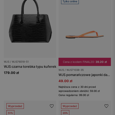
Tylko online
WJS / WJS76018-51
Cena z kodem FINAL20:
39.20 zł
WJS czarna torebka typu kuferek
WJS / WJS71038-35
179.00 zł
WJS pomarańczowe japonki damskie na lato
49.00 zł
Najniższa cena z 30 dni przed
wprowadzeniem obniżki: 59.00 zł
Cena regularna: 99.00 zł
Wyprzedaż
Wyprzedaż
51%
20%