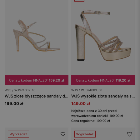
Cena z kodem FINAL20:
159.20 zł
Cena z kodem FINAL20:
119.20 zł
WJS / WJS74052-18
WJS / WJS74083-58
WJS złote błyszczące sandały damskie
WJS wysokie złote sandały na szerokim słupku
199.00 zł
149.00 zł
Najniższa cena z 30 dni przed
wprowadzeniem obniżki: 199.00 zł
Cena regularna: 199.00 zł
Wyprzedaż
Wyprzedaż