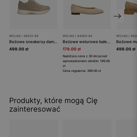
WOJAS / 46412-64
WOJAS / 44003-64
WOJAS / 462
Beżowe sneakersy damskie z tłoczonym wzorem
Beżowe welurowe baleriny damskie
499.00 zł
179.00 zł
499.00 zł
Najniższa cena z 30 dni przed
wprowadzeniem obniżki: 199.00
zł
Cena regularna: 399.00 zł
Produkty, które mogą Cię
zainteresować