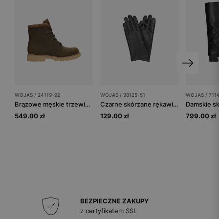
WOJAS / 24119-92
WOJAS / 98125-51
WOJAS / 711
Brązowe męskie trzewiki typu workery za kostkę
Czarne skórzane rękawiczki damskie z ozdobnym przeszyciem
549.00 zł
129.00 zł
799.00 zł
BEZPIECZNE ZAKUPY
z certyfikatem SSL