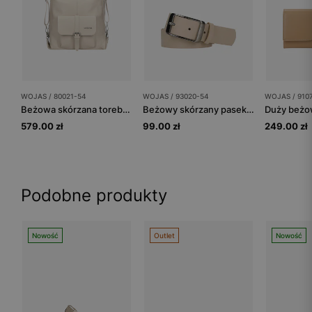
WOJAS / 80021-54
WOJAS / 93020-54
WOJAS / 910
Beżowa skórzana torebka plecak 2w1
Beżowy skórzany pasek damski
579.00 zł
99.00 zł
249.00 zł
Podobne produkty
Nowość
Outlet
Nowość