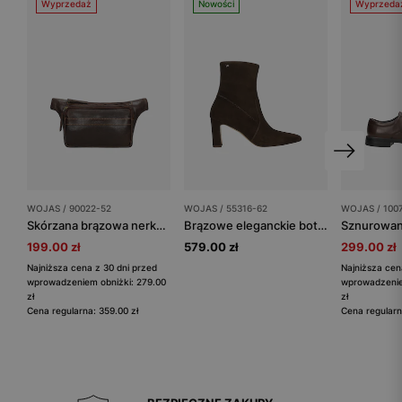
Wyprzedaż
Nowości
Wyprzeda
WOJAS / 90022-52
WOJAS / 55316-62
WOJAS / 100
Skórzana brązowa nerka męska
Brązowe eleganckie botki na słupku
199.00 zł
579.00 zł
299.00 zł
Najniższa cena z 30 dni przed
Najniższa cen
wprowadzeniem obniżki: 279.00
wprowadzenie
zł
zł
Cena regularna: 359.00 zł
Cena regularn