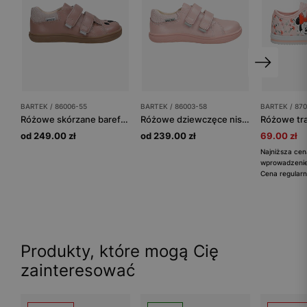
BARTEK / 86006-55
BARTEK / 86003-58
BARTEK / 870
Różowe skórzane barefooty BARTEK z misiem na nosku 86006-55
Różowe dziewczęce niskie barefooty BARTEK 86003-58
od 249.00 zł
od 239.00 zł
69.00 zł
Najniższa cen
wprowadzeniem
Cena regularn
Produkty, które mogą Cię
zainteresować