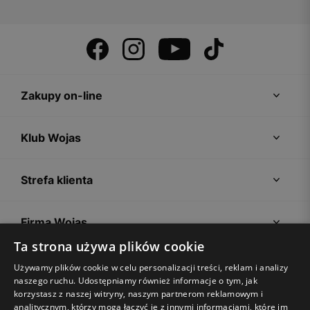
Zakupy on-line
Klub Wojas
Strefa klienta
Firma Wojas
Ta strona używa plików cookie
Porady
Używamy plików cookie w celu personalizacji treści, reklam i analizy
naszego ruchu. Udostępniamy również informacje o tym, jak
korzystasz z naszej witryny, naszym partnerom reklamowym i
analitycznym, którzy mogą łączyć je z innymi informacjami, które im