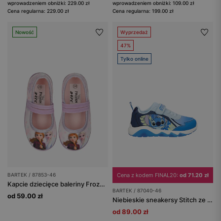
wprowadzeniem obniżki: 229.00 zł
wprowadzeniem obniżki: 109.00 zł
Cena regularna: 229.00 zł
Cena regularna: 199.00 zł
Nowość
Wyprzedaż
47%
Tylko online
BARTEK / 87853-46
Cena z kodem FINAL20:
od 71.20 zł
Kapcie dziecięce baleriny Frozen BARTEK 87853-46
BARTEK / 87040-46
od 59.00 zł
Niebieskie sneakersy Stitch ze świecącą podeszwą BARTEK 87040-46
od 89.00 zł