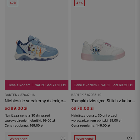
47%
47%
Cena z kodem FINAL20:
od 71.20 zł
Cena z kodem FINAL20:
od 63.20 zł
BARTEK / 87037-16
BARTEK / 87035-19
Niebieskie sneakersy dziecięce Bluey i Chilli ze świecącą podeszwą BARTEK 87037-16
Trampki dziecięce Stitch z kolorową podeszwą BARTEK 87035-19
od 89.00 zł
od 79.00 zł
Najniższa cena z 30 dni przed
Najniższa cena z 30 dni przed
wprowadzeniem obniżki: 99.00 zł
wprowadzeniem obniżki: 99.00 zł
Cena regularna: 169.00 zł
Cena regularna: 149.00 zł
Wyprzedaż
Wyprzedaż