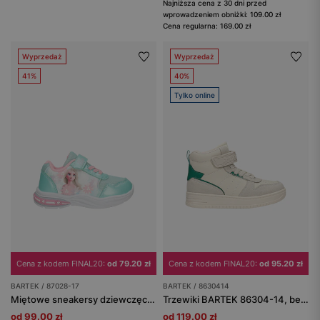
Najniższa cena z 30 dni przed
wprowadzeniem obniżki: 109.00 zł
Cena regularna: 169.00 zł
Wyprzedaż
Wyprzedaż
41%
40%
Tylko online
Cena z kodem FINAL20:
od 79.20 zł
Cena z kodem FINAL20:
od 95.20 zł
BARTEK / 87028-17
BARTEK / 8630414
Miętowe sneakersy dziewczęce z Elsą FROZEN ze świecącą podeszwą BARTEK 87028-17
Trzewiki BARTEK 86304-14, beżowo-zielony
od 99.00 zł
od 119.00 zł