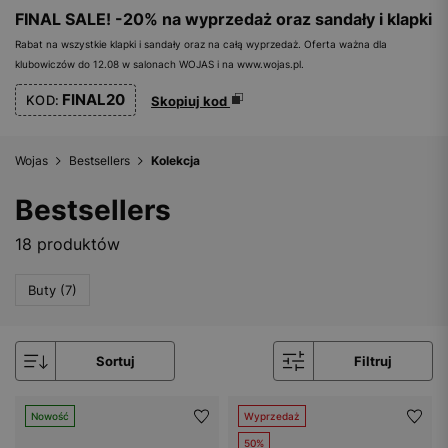
FINAL SALE! -20% na wyprzedaż oraz sandały i klapki
Rabat na wszystkie klapki i sandały oraz na całą wyprzedaż. Oferta ważna dla
klubowiczów do 12.08 w salonach WOJAS i na www.wojas.pl.
FINAL20
KOD:
Skopiuj kod
Wojas
Bestsellers
Kolekcja
Bestsellers
18 produktów
Buty (7)
Sortuj
Filtruj
Nowość
Wyprzedaż
50%