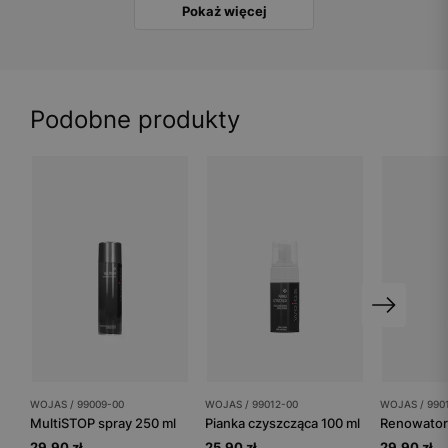
Pokaż więcej
Podobne produkty
WOJAS / 99009-00
WOJAS / 99012-00
WOJAS / 990
MultiSTOP spray 250 ml
Pianka czyszcząca 100 ml
Renowator 
29.90 zł
25.90 zł
29.90 zł