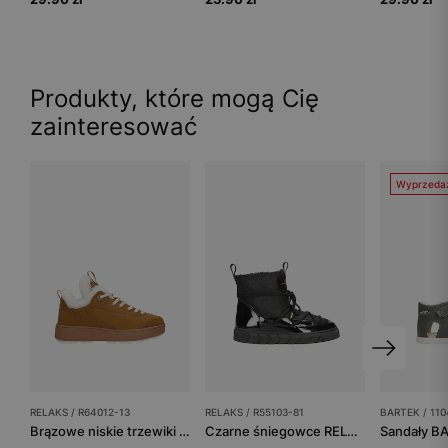
Produkty, które mogą Cię
zainteresować
Wyprzeda
RELAKS / R64012-13
RELAKS / R55103-81
BARTEK / 11
Brązowe niskie trzewiki RELAKS
Czarne śniegowce RELAKS ze złotymi elementami