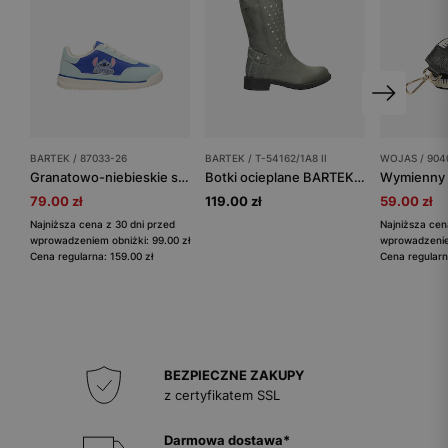
BARTEK / 87033-26
BARTEK / T-54162/1A8 II
WOJAS / 904
Granatowo-niebieskie sneakersy dziecięce Stitch BARTEK 87033-26
Botki ocieplane BARTEK T-54162/1A8 II, dla dziewcząt, szary
79.00 zł
119.00 zł
59.00 zł
Najniższa cena z 30 dni przed
Najniższa cen
wprowadzeniem obniżki: 99.00 zł
wprowadzeniem
Cena regularna: 159.00 zł
Cena regularn
BEZPIECZNE ZAKUPY
z certyfikatem SSL
Darmowa dostawa*