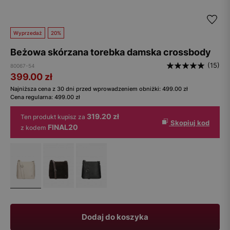
Wyprzedaż
20%
Beżowa skórzana torebka damska crossbody
(15)
80067-54
399.00
zł
Najniższa cena z 30 dni przed wprowadzeniem obniżki:
499.00
zł
Cena regularna:
499.00
zł
319.20 zł
Ten produkt kupisz za
Skopiuj kod
FINAL20
z kodem
Dodaj do koszyka