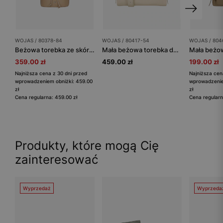
WOJAS / 80378-84
WOJAS / 80417-54
WOJAS / 804
Beżowa torebka ze skóry licowej i plecionej rafii
Mała beżowa torebka damska ze skóry licowej
359.00 zł
459.00 zł
199.00 zł
Najniższa cena z 30 dni przed
Najniższa cen
wprowadzeniem obniżki: 459.00
wprowadzenie
zł
zł
Cena regularna: 459.00 zł
Cena regularn
Produkty, które mogą Cię
zainteresować
Wyprzedaż
Wyprzeda