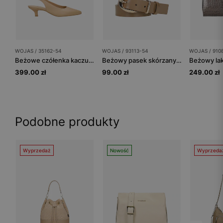
WOJAS / 35162-54
WOJAS / 93113-54
WOJAS / 910
Beżowe czółenka kaczuszki z otwartą piętą
Beżowy pasek skórzany z owalną klamrą
399.00 zł
99.00 zł
249.00 zł
Podobne produkty
Wyprzedaż
Nowość
Wyprzeda