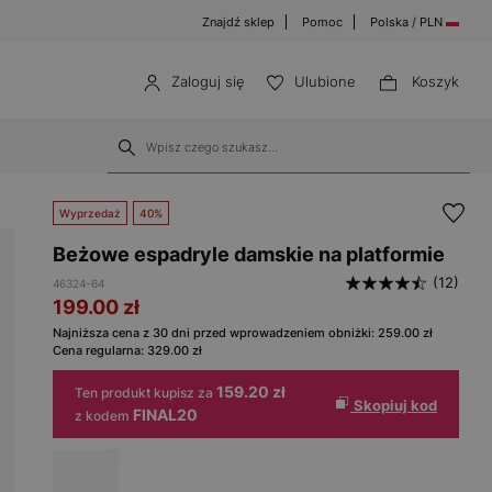
Znajdź sklep
Pomoc
Polska / PLN
Zaloguj się
Ulubione
Koszyk
Wyprzedaż
40%
Beżowe espadryle damskie na platformie
(12)
46324-64
199.00
zł
Najniższa cena z 30 dni przed wprowadzeniem obniżki:
259.00
zł
Cena regularna:
329.00
zł
159.20 zł
Ten produkt kupisz za
Skopiuj kod
FINAL20
z kodem