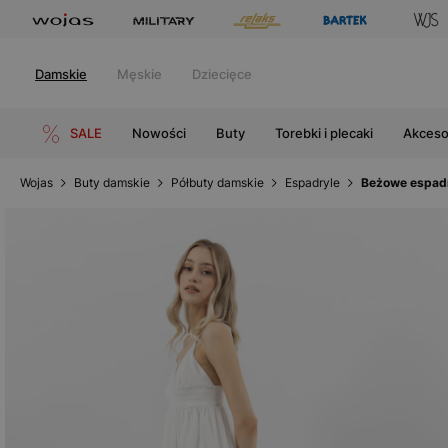
Damskie
Męskie
Dziecięce
SALE
Nowości
Buty
Torebki i plecaki
Akceso
Wojas
Buty damskie
Półbuty damskie
Espadryle
Beżowe espadr