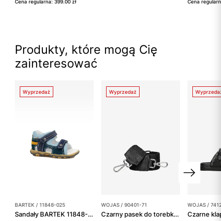
Cena regularna: 399.00 zł
Cena regularn
Produkty, które mogą Cię
zainteresować
Wyprzedaż
Wyprzedaż
Wyprzeda
BARTEK / 11848-025
WOJAS / 90401-71
WOJAS / 741
Sandały BARTEK 11848-025, dla chłopców, zielono-granatowy
Czarny pasek do torebki z geometrycznym wzorem