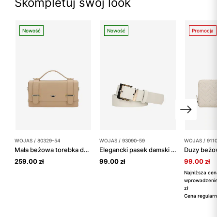
Skompletuj swój look
Nowość
Nowość
Promocja
WOJAS / 80329-54
WOJAS / 93090-59
WOJAS / 911
Mała beżowa torebka damska ze skóry licowej
Elegancki pasek damski z złotą klamrą
259.00 zł
99.00 zł
99.00 zł
Najniższa cen
wprowadzenie
zł
Cena regularn