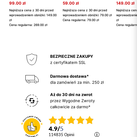
99.00 zł
59.00 zł
149.00 zł
Najniższa cena z 30 dni przed
Najniższa cena z 30 dni przed
Najniższa cen
wprowadzeniem obniżki: 149.00
wprowadzeniem obniżki: 79.00 zł
wprowadzenie
zł
Cena regularna: 79.00 zł
zł
Cena regularna: 269.00 zł
Cena regularn
BEZPIECZNE ZAKUPY
z certyfikatem SSL
Darmowa dostawa*
dla zamówień za min. 250 zł
Aż do 30 dni na zwrot
przez Wygodne Zwroty
całkowicie za darmo*
4.9
/
5
114835
opinii