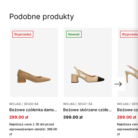
Podobne produkty
Wyprzedaż
Nowość
Wyprzeda
WOJAS / 35140-64
WOJAS / 35147-54
WOJAS / 351
Beżowe czółenka damskie na niskim obcasie typu klocek
Beżowe skórzane czółenka na słupku z czarnym noskiem
299.00 zł
399.00 zł
299.00 zł
Najniższa cena z 30 dni przed
Najniższa cen
wprowadzeniem obniżki: 399.00
wprowadzenie
zł
zł