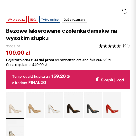
Wyprzedaż
56%
Tylko online
Duże rozmiary
Beżowe lakierowane czółenka damskie na
wysokim słupku
(21)
35039-34
199.00
zł
Najniższa cena z 30 dni przed wprowadzeniem obniżki:
259.00
zł
Cena regularna:
449.00
zł
159.20 zł
Ten produkt kupisz za
Skopiuj kod
FINAL20
z kodem