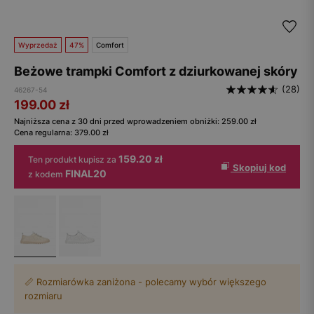
Wyprzedaż
47%
Comfort
Beżowe trampki Comfort z dziurkowanej skóry
(28)
46267-54
199.00
zł
Najniższa cena z 30 dni przed wprowadzeniem obniżki:
259.00
zł
Cena regularna:
379.00
zł
159.20 zł
Ten produkt kupisz za
Skopiuj kod
FINAL20
z kodem
📏 Rozmiarówka zaniżona - polecamy wybór większego
rozmiaru