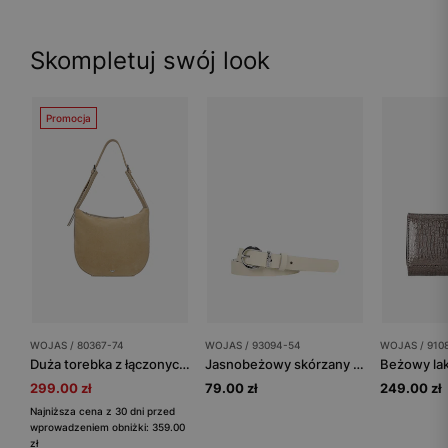
Skompletuj swój look
Promocja
WOJAS / 80367-74
WOJAS / 93094-54
WOJAS / 910
Duża torebka z łączonych skór
Jasnobeżowy skórzany pasek damski ze srebrną klamrą
299.00 zł
79.00 zł
249.00 zł
Najniższa cena z 30 dni przed
wprowadzeniem obniżki: 359.00
zł