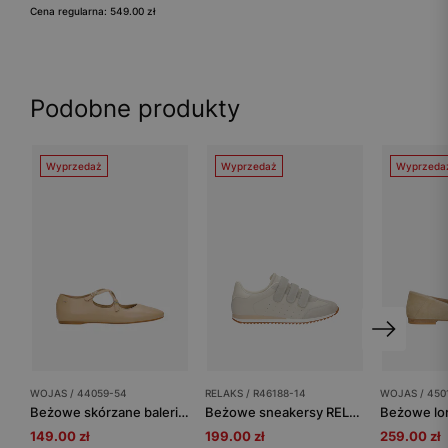
Cena regularna: 549.00 zł
Podobne produkty
Wyprzedaż
Wyprzedaż
Wyprzeda
WOJAS / 44059-54
RELAKS / R46188-14
WOJAS / 450
Beżowe skórzane baleriny z krzyżującymi się paskami
Beżowe sneakersy RELAKS zapinane na rzep
149.00 zł
199.00 zł
259.00 zł