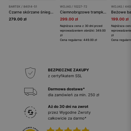
BARTEK / 84014-51
WOJAS / 10227-72
WOJAS / 440
Czarne skórzane śniegowce barefoot ocieplane naturalną wełną BARTEK 84014-51
Ciemnobrązowe trampki męskie ze wstawkami ze skóry
279.00 zł
299.00 zł
199.00 zł
Najniższa cena z 30 dni przed
Najniższa cen
wprowadzeniem obniżki: 349.00
wprowadzenie
zł
zł
Cena regularna: 449.00 zł
Cena regularn
BEZPIECZNE ZAKUPY
z certyfikatem SSL
Darmowa dostawa*
dla zamówień za min. 250 zł
Aż do 30 dni na zwrot
przez Wygodne Zwroty
całkowicie za darmo*