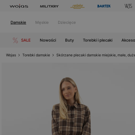
Damskie
Męskie
Dziecięce
SALE
Nowości
Buty
Torebki i plecaki
Akceso
Wojas
Torebki damskie
Skórzane plecaki damskie miejskie, małe, duż