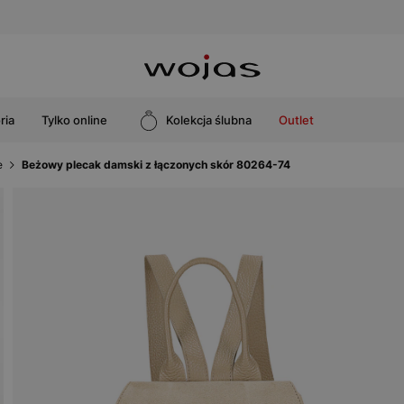
ria
Tylko online
Kolekcja ślubna
Outlet
e
Beżowy plecak damski z łączonych skór 80264-74