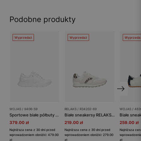
Podobne produkty
Wyprzedaż
Wyprzedaż
Wyprzeda
WOJAS / 9406-59
RELAKS / R34202-69
WOJAS / 463
Sportowe białe półbuty damskie
Białe sneakersy RELAKS z panterkowymi elementami
379.00 zł
219.00 zł
259.00 zł
Najniższa cena z 30 dni przed
Najniższa cena z 30 dni przed
Najniższa cen
wprowadzeniem obniżki: 479.00
wprowadzeniem obniżki: 279.00
wprowadzenie
zł
zł
zł