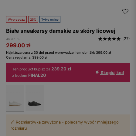
Wyprzedaż
25%
Tylko online
Białe sneakersy damskie ze skóry licowej
(27)
46347-59
299.00
zł
Najniższa cena z 30 dni przed wprowadzeniem obniżki:
399.00
zł
Cena regularna:
399.00
zł
239.20 zł
Ten produkt kupisz za
Skopiuj kod
FINAL20
z kodem
📏 Rozmiarówka zawyżona - polecamy wybór mniejszego
rozmiaru