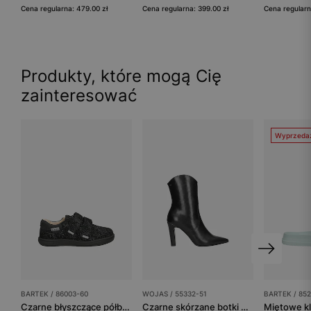
Cena regularna: 479.00 zł
Cena regularna: 399.00 zł
Cena regularn
Produkty, które mogą Cię
zainteresować
Wyprzeda
BARTEK / 86003-60
WOJAS / 55332-51
BARTEK / 85
Czarne błyszczące półbuty barefoot dla dziewczynki BARTEK 86003-60
Czarne skórzane botki nad kostkę na wysokim słupku