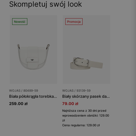
Skompletuj swój look
Nowość
Promocja
WOJAS / 80489-59
WOJAS / 93139-59
Biała półokrągła torebka damska ze skóry
Biały skórzany pasek damski ze srebrną klamrą
259.00 zł
79.00 zł
Najniższa cena z 30 dni przed
wprowadzeniem obniżki: 129.00
zł
Cena regularna: 129.00 zł