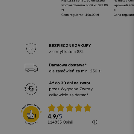
Najniższa cena z 30 dni przed
Najniższa cen
wprowadzeniem obniżki: 399.00
wprowadzenie
zł
zł
Cena regularna: 499.00 zł
Cena regularn
BEZPIECZNE ZAKUPY
z certyfikatem SSL
Darmowa dostawa*
dla zamówień za min. 250 zł
Aż do 30 dni na zwrot
przez Wygodne Zwroty
całkowicie za darmo*
4.9
/
5
114835
opinii