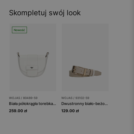
Skompletuj swój look
Nowość
WOJAS / 80489-59
WOJAS / 93102-59
Biała półokrągła torebka damska ze skóry
Dwustronny biało-beżowy pasek damski skórzany
259.00 zł
129.00 zł