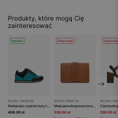
Produkty, które mogą Cię
zainteresować
Nowości
Wyprzedaż
Wyprzeda
WOJAS / 46426-88
WOJAS / 80187-53
WOJAS / 762
Niebiesko-czarne buty trekkingowe damskie
Mała jasnobrązowa torebka damska ze zdobionym paskiem
499.00 zł
359.00 zł
259.00 zł