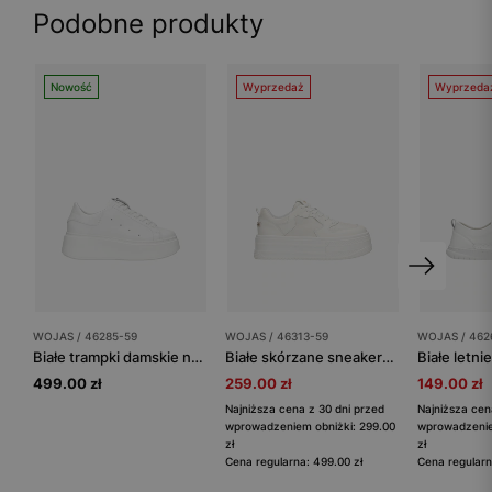
Podobne produkty
Nowość
Wyprzedaż
Wyprzeda
WOJAS / 46285-59
WOJAS / 46313-59
WOJAS / 462
Białe trampki damskie na platformie
Białe skórzane sneakersy na wysokiej platformie
499.00 zł
259.00 zł
149.00 zł
Najniższa cena z 30 dni przed
Najniższa cen
wprowadzeniem obniżki: 299.00
wprowadzenie
zł
zł
Cena regularna: 499.00 zł
Cena regularn