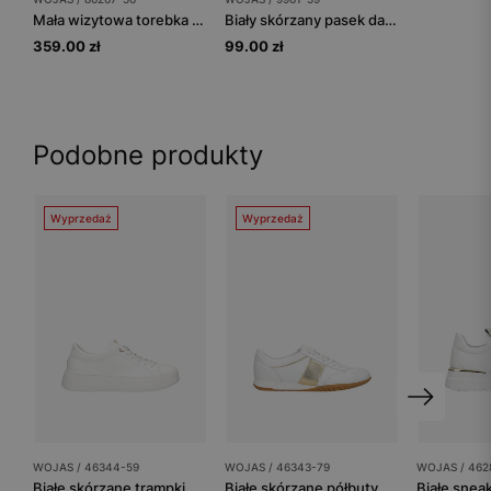
Mała wizytowa torebka damska w kolorze białym
Biały skórzany pasek damski ze srebrną klamrą
359.00 zł
99.00 zł
Podobne produkty
Wyprzedaż
Wyprzedaż
WOJAS / 46344-59
WOJAS / 46343-79
WOJAS / 462
Białe skórzane trampki damskie ze złotymi elementami
Białe skórzane półbuty damskie ze złotymi elementami