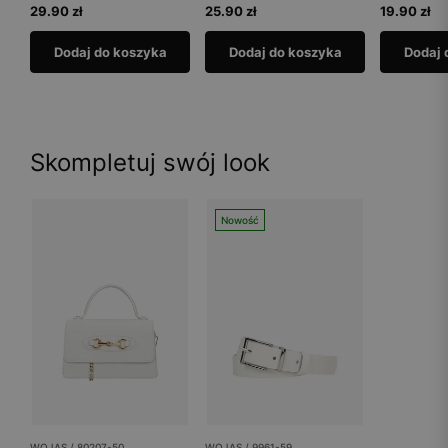
29.90 zł
25.90 zł
19.90 zł
Dodaj do koszyka
Dodaj do koszyka
Dodaj 
Skompletuj swój look
Nowość
WOJAS / 80207-50
WOJAS / 9961-59