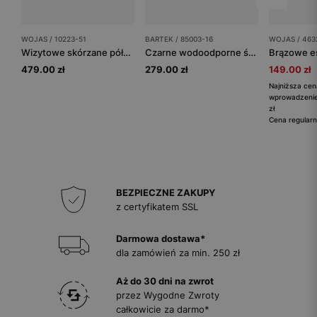
WOJAS / 10223-51
BARTEK / 85003-16
WOJAS / 463
Wizytowe skórzane półbuty męskie z ozdobym przeszyciem
Czarne wodoodporne śniegowce z różowymi gwiazdkami BARTEK 85003-16
479.00 zł
279.00 zł
149.00 zł
Najniższa cen
wprowadzenie
zł
Cena regularn
BEZPIECZNE ZAKUPY
z certyfikatem SSL
Darmowa dostawa*
dla zamówień za min. 250 zł
Aż do 30 dni na zwrot
przez Wygodne Zwroty
całkowicie za darmo*