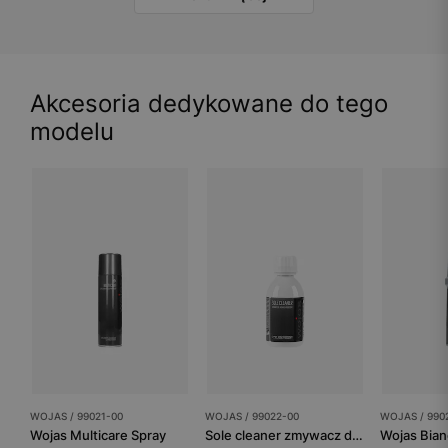
Akcesoria dedykowane do tego
modelu
WOJAS / 99021-00
WOJAS / 99022-00
WOJAS / 990
Wojas Multicare Spray
Sole cleaner zmywacz do jasnych podeszew 99022-00
Wojas Bia