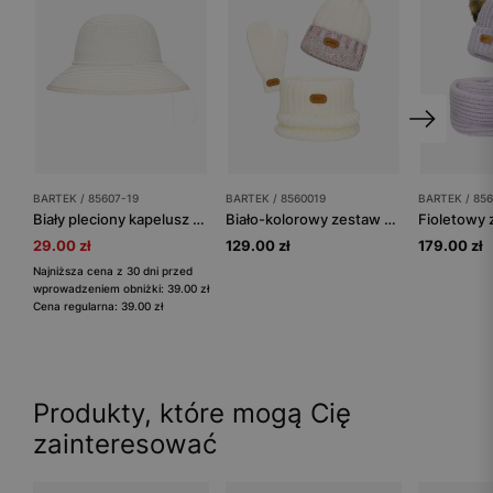
BARTEK / 85607-19
BARTEK / 8560019
BARTEK / 85
Biały pleciony kapelusz dziewczęcy BARTEK 85607-19
Biało-kolorowy zestaw czapka + komin + rękawiczki BARTEK 85600-19
29.00 zł
129.00 zł
179.00 zł
Najniższa cena z 30 dni przed
wprowadzeniem obniżki: 39.00 zł
Cena regularna: 39.00 zł
Produkty, które mogą Cię
zainteresować