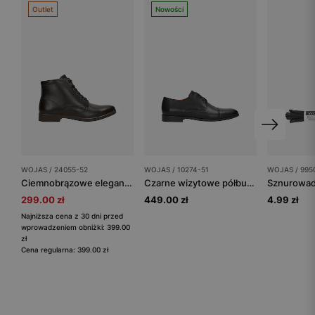
Outlet
Nowości
WOJAS / 24055-52
WOJAS / 10274-51
WOJAS / 995
Ciemnobrązowe eleganckie trzewiki męskie ze skóry
Czarne wizytowe półbuty męskie ze skóry licowej
299.00 zł
449.00 zł
4.99 zł
Najniższa cena z 30 dni przed
wprowadzeniem obniżki: 399.00
zł
Cena regularna: 399.00 zł