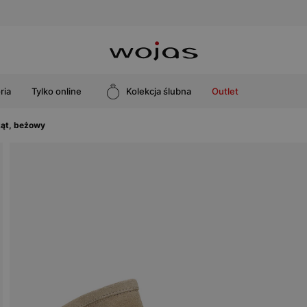
ria
Tylko online
Kolekcja ślubna
Outlet
ząt, beżowy