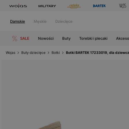
Damskie
Męskie
Dziecięce
SALE
Nowości
Buty
Torebki i plecaki
Akceso
Wojas
Buty dziecięce
Botki
Botki BARTEK 17233019, dla dziewc