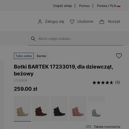
Znajdź sklep
Pomoc
Polska / PLN
Zaloguj się
Ulubione
Koszyk
Tylko online
Bartek
Botki BARTEK 17233019, dla dziewcząt,
beżowy
17233019
(5)
259.00
zł
Tabela rozmiarów