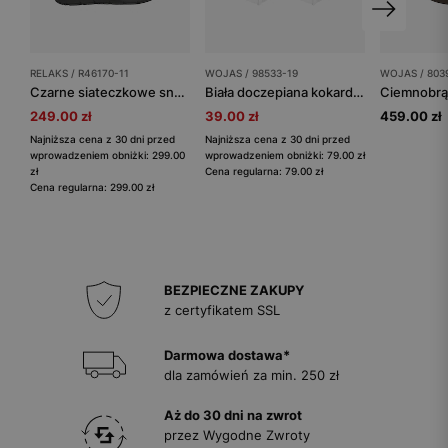
RELAKS / R46170-11
WOJAS / 98533-19
WOJAS / 803
Czarne siateczkowe sneakersy RELAKS
Biała doczepiana kokarda do butów
249.00 zł
39.00 zł
459.00 zł
Najniższa cena z 30 dni przed
Najniższa cena z 30 dni przed
wprowadzeniem obniżki: 299.00
wprowadzeniem obniżki: 79.00 zł
zł
Cena regularna: 79.00 zł
Cena regularna: 299.00 zł
BEZPIECZNE ZAKUPY
z certyfikatem SSL
Darmowa dostawa*
dla zamówień za min. 250 zł
Aż do 30 dni na zwrot
przez Wygodne Zwroty