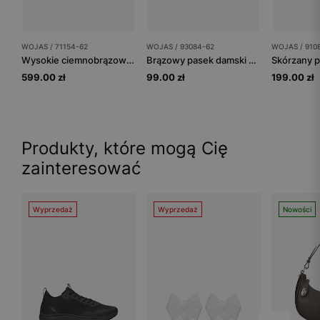
WOJAS / 71154-62
WOJAS / 93084-62
WOJAS / 910
Wysokie ciemnobrązowe kowbojki damskie
Brązowy pasek damski z dwoiny welurowej
599.00 zł
99.00 zł
199.00 zł
Produkty, które mogą Cię
zainteresować
Wyprzedaż
Wyprzedaż
Nowości