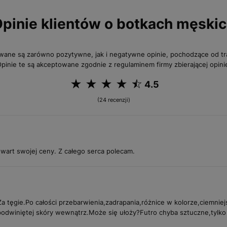
pinie klientów o botkach męski
wane są zarówno pozytywne, jak i negatywne opinie, pochodzące od 
pinie te są akceptowane zgodnie z regulaminem firmy zbierającej opini
4.5
(24 recenzji)
 wart swojej ceny. Z całego serca polecam.
a tęgie.Po całości przebarwienia,zadrapania,różnice w kolorze,ciemniej
 podwiniętej skóry wewnątrz.Może się ułoży?Futro chyba sztuczne,tylko 