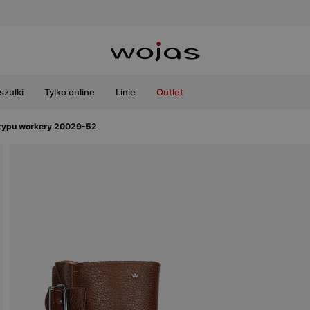
szulki
Tylko online
Linie
Outlet
 typu workery 20029-52