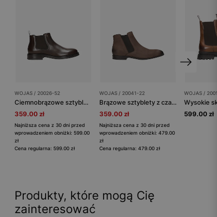
WOJAS / 20026-52
WOJAS / 20041-22
WOJAS / 200
Ciemnobrązowe sztyblety męskie ze skóry licowej
Brązowe sztyblety z czarnymi gumami i przetarciami
359.00 zł
359.00 zł
599.00 zł
Najniższa cena z 30 dni przed
Najniższa cena z 30 dni przed
wprowadzeniem obniżki: 599.00
wprowadzeniem obniżki: 479.00
zł
zł
Cena regularna: 599.00 zł
Cena regularna: 479.00 zł
Produkty, które mogą Cię
zainteresować