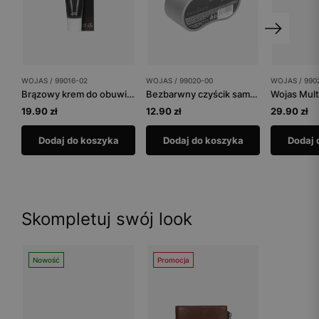
WOJAS / 99016-02
WOJAS / 99020-00
WOJAS / 990
Brązowy krem do obuwia tuba 75 ml
Bezbarwny czyścik samo-nabłyszczający
Wojas Mult
19.90 zł
12.90 zł
29.90 zł
Dodaj do koszyka
Dodaj do koszyka
Dodaj 
Skompletuj swój look
Nowość
Promocja