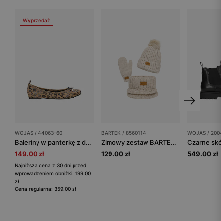
Wyprzedaż
WOJAS / 44063-60
BARTEK / 8560114
WOJAS / 200
Baleriny w panterkę z delikatną kokardką
Zimowy zestaw BARTEK 85601-14 - czapka z pomponem + komin + rękawiczki
149.00 zł
129.00 zł
549.00 zł
Najniższa cena z 30 dni przed
wprowadzeniem obniżki: 199.00
zł
Cena regularna: 359.00 zł