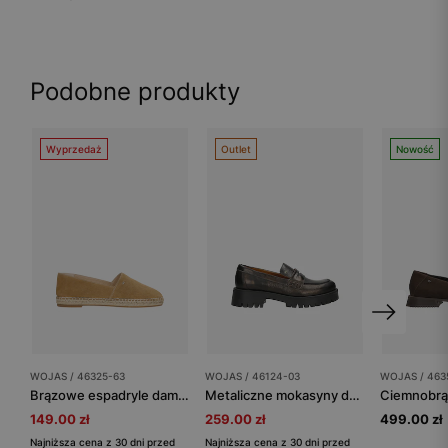
Podobne produkty
Wyprzedaż
Outlet
Nowość
WOJAS / 46325-63
WOJAS / 46124-03
WOJAS / 463
Brązowe espadryle damskie z jutowym sznurkiem
Metaliczne mokasyny damskie penny loafers
149.00 zł
259.00 zł
499.00 zł
Najniższa cena z 30 dni przed
Najniższa cena z 30 dni przed