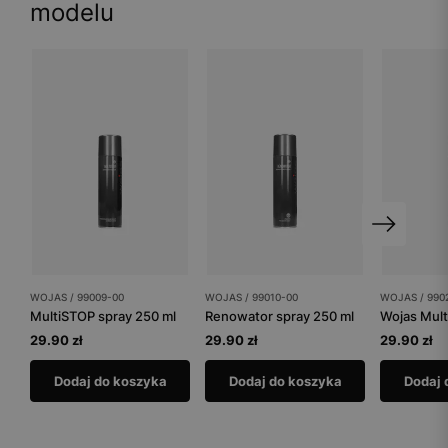
modelu
WOJAS / 99009-00
WOJAS / 99010-00
WOJAS / 990
MultiSTOP spray 250 ml
Renowator spray 250 ml
Wojas Mult
29.90 zł
29.90 zł
29.90 zł
Dodaj do koszyka
Dodaj do koszyka
Dodaj 