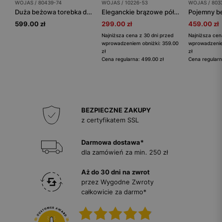
WOJAS / 80439-74
WOJAS / 10226-53
WOJAS / 803
Duża beżowa torebka damska z dwoiny
Eleganckie brązowe półbuty męskie ze skóry licowej
599.00 zł
299.00 zł
459.00 zł
Najniższa cena z 30 dni przed
Najniższa cen
wprowadzeniem obniżki: 359.00
wprowadzenie
zł
zł
Cena regularna: 499.00 zł
Cena regularn
BEZPIECZNE ZAKUPY
z certyfikatem SSL
Darmowa dostawa*
dla zamówień za min. 250 zł
Aż do 30 dni na zwrot
przez Wygodne Zwroty
całkowicie za darmo*