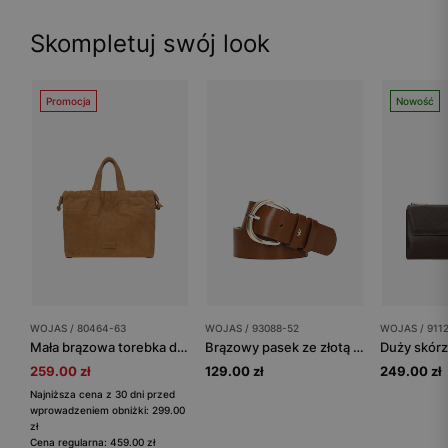
Skompletuj swój look
Promocja
Nowość
WOJAS / 80464-63
WOJAS / 93088-52
WOJAS / 911
Mała brązowa torebka damska z dwoiny
Brązowy pasek ze złotą klamrą
259.00 zł
129.00 zł
249.00 zł
Najniższa cena z 30 dni przed
wprowadzeniem obniżki: 299.00
zł
Cena regularna: 459.00 zł