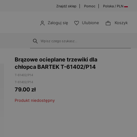
Znajdź sklep
Pomoc
Polska / PLN
Zaloguj się
Ulubione
Koszyk
Brązowe ocieplane trzewiki dla
chłopca BARTEK T-61402/P14
T-61402/P14
T-61402/P14
79.00
zł
Produkt niedostępny