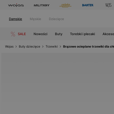
Damskie
Męskie
Dziecięce
SALE
Nowości
Buty
Torebki i plecaki
Akceso
Wojas
Buty dziecięce
Trzewiki
Brązowe ocieplane trzewiki dla 