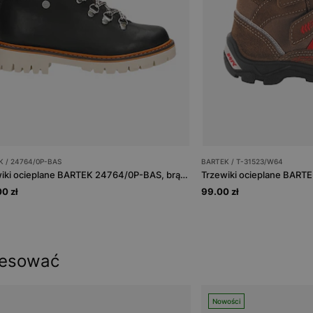
K / 24764/0P-BAS
BARTEK / T-31523/W64
Trzewiki ocieplane BARTEK 24764/0P-BAS, brązowy
0 zł
99.00 zł
resować
Nowości