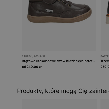
BARTEK / 86312-52
BARTE
Brązowe czekoladowe trzewiki dziecięce barefoot BARTEK 86312-52
od 249.00 zł
259.0
Produkty, które mogą Cię zainte