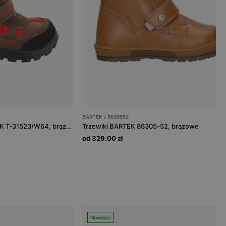
BARTEK / 8630552
Trzewiki ocieplane BARTEK T-31523/W64, brązowo-czerwony
Trzewiki BARTEK 86305-52, brązowe
od 329.00 zł
Nowości