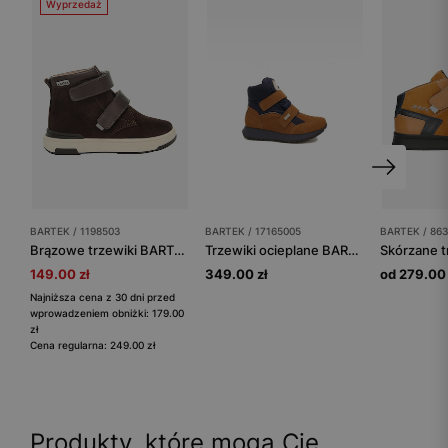
Wyprzedaż
BARTEK / 1198503
BARTEK / 17165005
BARTEK / 863
Brązowe trzewiki BARTEK 1198503 z połączenia weluru i skóry licowej
Trzewiki ocieplane BARTEK 17165005, brązowo-granatowy
149.00 zł
349.00 zł
od 279.00 
Najniższa cena z 30 dni przed
wprowadzeniem obniżki: 179.00
zł
Cena regularna: 249.00 zł
Produkty, które mogą Cię