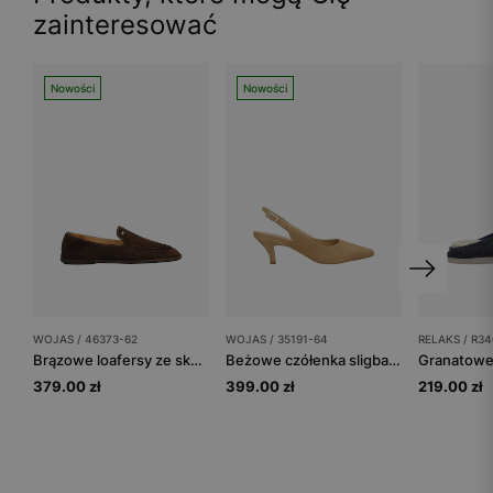
zainteresować
Nowości
Nowości
WOJAS / 46373-62
WOJAS / 35191-64
RELAKS / R34
Brązowe loafersy ze skóry welurowej
Beżowe czółenka sligback z otwartą piętą
379.00 zł
399.00 zł
219.00 zł