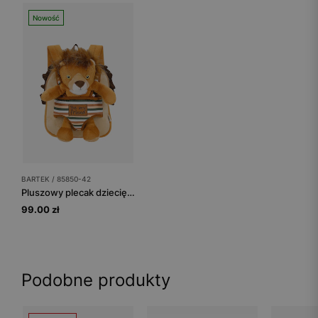
Nowość
BARTEK / 85850-42
Pluszowy plecak dziecięcy 2w1 z maskotką lwa BARTEK 85850-42
99.00 zł
Podobne produkty