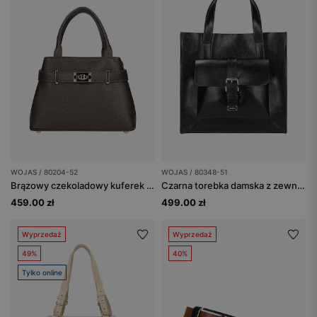
WOJAS / 80204-52
WOJAS / 80348-51
Brązowy czekoladowy kuferek ze skóry licowej
Czarna torebka damska z zewnętrzną kieszenią
459.00 zł
499.00 zł
Wyprzedaż
Wyprzedaż
49%
40%
Tylko online