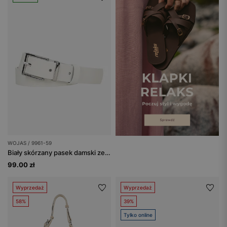
WOJAS / 9961-59
Biały skórzany pasek damski ze srebrną klamrą
99.00 zł
Wyprzedaż
Wyprzedaż
58%
39%
Tylko online