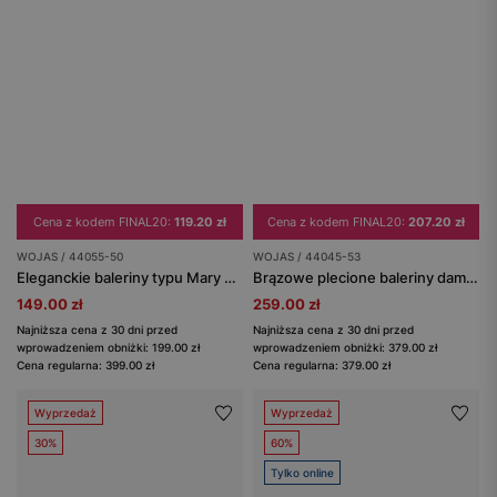
Cena z kodem FINAL20:
119.20 zł
Cena z kodem FINAL20:
207.20 zł
WOJAS / 44055-50
WOJAS / 44045-53
Eleganckie baleriny typu Mary Jane z motywem skóry węża
Brązowe plecione baleriny damskie skórzane
149.00 zł
259.00 zł
Najniższa cena z 30 dni przed
Najniższa cena z 30 dni przed
wprowadzeniem obniżki: 199.00 zł
wprowadzeniem obniżki: 379.00 zł
Cena regularna: 399.00 zł
Cena regularna: 379.00 zł
Wyprzedaż
Wyprzedaż
30%
60%
Tylko online