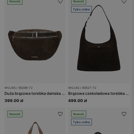
Nowość
Nowość
Tylko online
WOJAS / 80298-72
WOJAS / 80527-72
Duża brązowa torebka damska typu nerka
Brązowa czekoladowa torebka damska z dwoiny welurowej
399.00 zł
499.00 zł
Nowość
Nowość
Tylko online