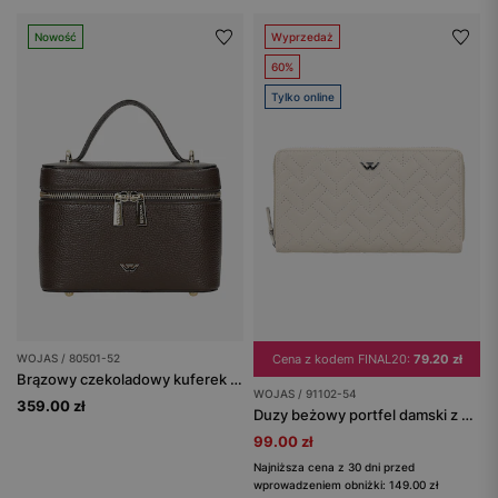
Nowość
Wyprzedaż
60%
Tylko online
WOJAS / 80501-52
Cena z kodem FINAL20:
79.20 zł
Brązowy czekoladowy kuferek damski ze skóry licowej
WOJAS / 91102-54
359.00 zł
Duzy beżowy portfel damski z pikowaną skórą
99.00 zł
Najniższa cena z 30 dni przed
wprowadzeniem obniżki: 149.00 zł