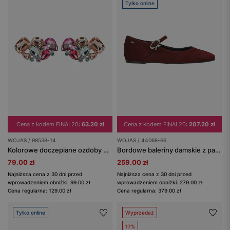
Tylko online
Cena z kodem FINAL20:
63.20 zł
Cena z kodem FINAL20:
207.20 zł
WOJAS / 98538-14
WOJAS / 44068-66
Kolorowe doczepiane ozdoby w formie kryształków
Bordowe baleriny damskie z paskiem i ozdobną klamrą
79.00 zł
259.00 zł
Najniższa cena z 30 dni przed
Najniższa cena z 30 dni przed
wprowadzeniem obniżki: 99.00 zł
wprowadzeniem obniżki: 279.00 zł
Cena regularna: 129.00 zł
Cena regularna: 379.00 zł
Tylko online
Wyprzedaż
17%