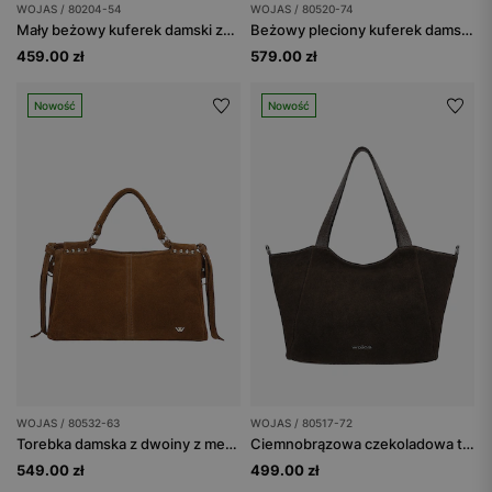
WOJAS / 80204-54
WOJAS / 80520-74
Mały beżowy kuferek damski ze skóry licowej
Beżowy pleciony kuferek damski z dwoiny
459.00 zł
579.00 zł
Nowość
Nowość
WOJAS / 80532-63
WOJAS / 80517-72
Torebka damska z dwoiny z metalowymi nitami przy uchwytach
Ciemnobrązowa czekoladowa torebka damska z dwoiny
549.00 zł
499.00 zł