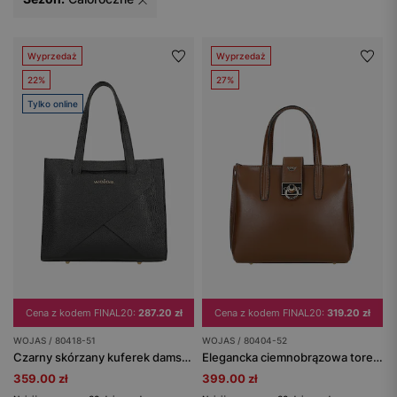
Wyprzedaż
Wyprzedaż
22%
27%
Tylko online
Cena z kodem FINAL20:
287.20 zł
Cena z kodem FINAL20:
319.20 zł
WOJAS / 80418-51
WOJAS / 80404-52
Czarny skórzany kuferek damski z złotym logo
Elegancka ciemnobrązowa torebka damska typu kuferek
359.00 zł
399.00 zł