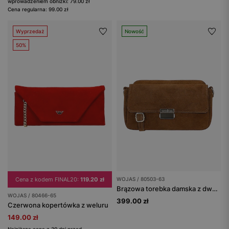
wprowadzeniem obniżki: 79.00 zł
Cena regularna: 99.00 zł
Wyprzedaż
Nowość
50%
Cena z kodem FINAL20:
119.20 zł
WOJAS / 80503-63
Brązowa torebka damska z dwoiny
WOJAS / 80466-65
399.00 zł
Czerwona kopertówka z weluru
149.00 zł