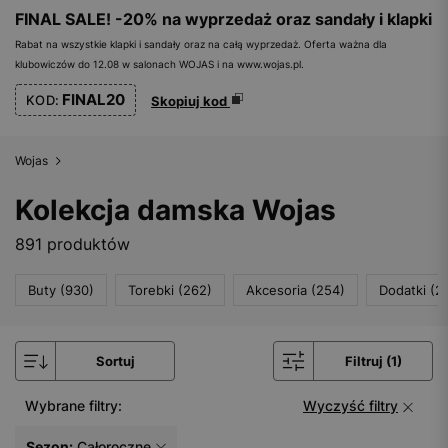
FINAL SALE! -20% na wyprzedaż oraz sandały i klapki
Rabat na wszystkie klapki i sandały oraz na całą wyprzedaż. Oferta ważna dla
klubowiczów do 12.08 w salonach WOJAS i na www.wojas.pl.
FINAL20
KOD:
Skopiuj kod
Wojas
Kolekcja damska Wojas
891 produktów
Buty (930)
Torebki (262)
Akcesoria (254)
Dodatki (2
Sortuj
Filtruj (1)
Wybrane filtry:
Wyczyść filtry
Sezon:
Całoroczne