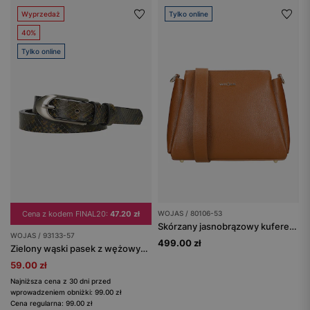
Wyprzedaż
Tylko online
40%
Tylko online
Cena z kodem FINAL20:
47.20 zł
WOJAS / 80106-53
Skórzany jasnobrązowy kuferek damski
WOJAS / 93133-57
499.00 zł
Zielony wąski pasek z wężowym tłoczeniem
59.00 zł
Najniższa cena z 30 dni przed
wprowadzeniem obniżki: 99.00 zł
Cena regularna: 99.00 zł