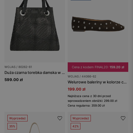
WOJAS / 80262-61
Cena z kodem FINAL20:
159.20 zł
Duża czarna torebka damska w pleciony wzór
WOJAS / 44066-62
599.00 zł
Welurowe baleriny w kolorze czekoladowym z ćwiekami
199.00 zł
Najniższa cena z 30 dni przed
wprowadzeniem obniżki: 299.00 zł
Cena regularna: 359.00 zł
Wyprzedaż
Wyprzedaż
35%
42%