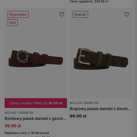
Cena regularna: 249.00 zł
Wyprzedaż
Nowość
40%
Cena z kodem FINAL20:
47.20 zł
WOJAS / 93084-62
Brązowy pasek damski z dwoiny welurowej
WOJAS / 93058-65
99.00 zł
Bordowy pasek damski z geomretyczną klamrą
59.00 zł
Najniższa cena z 30 dni przed