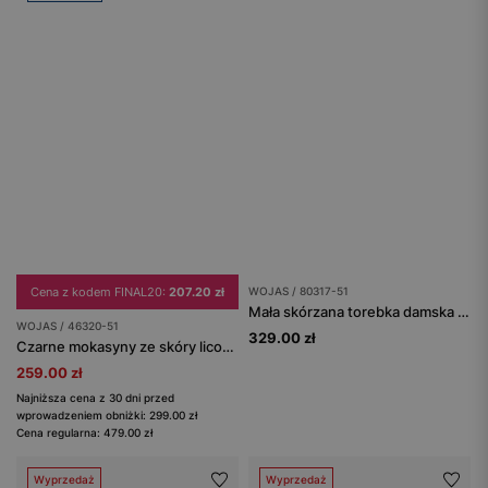
Cena z kodem FINAL20:
207.20 zł
WOJAS / 80317-51
Mała skórzana torebka damska ze złotymi elementami
WOJAS / 46320-51
329.00 zł
Czarne mokasyny ze skóry licowej ze złotą ozdobą
259.00 zł
Najniższa cena z 30 dni przed
wprowadzeniem obniżki: 299.00 zł
Cena regularna: 479.00 zł
Wyprzedaż
Wyprzedaż