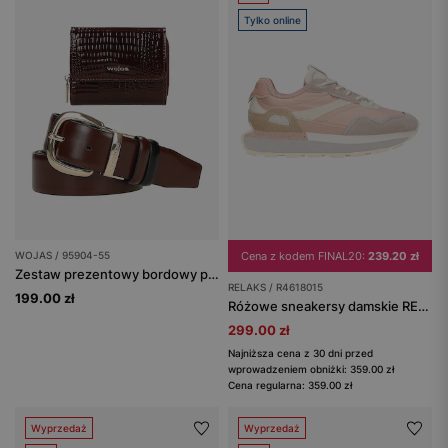
Tylko online
WOJAS / 95904-55
Cena z kodem FINAL20:
239.20 zł
Zestaw prezentowy bordowy portfel i dwustronny bordowo-czarny pasek
RELAKS / R4618015
199.00 zł
Różowe sneakersy damskie RELAKS
299.00 zł
Najniższa cena z 30 dni przed
wprowadzeniem obniżki: 359.00 zł
Cena regularna: 359.00 zł
Wyprzedaż
Wyprzedaż