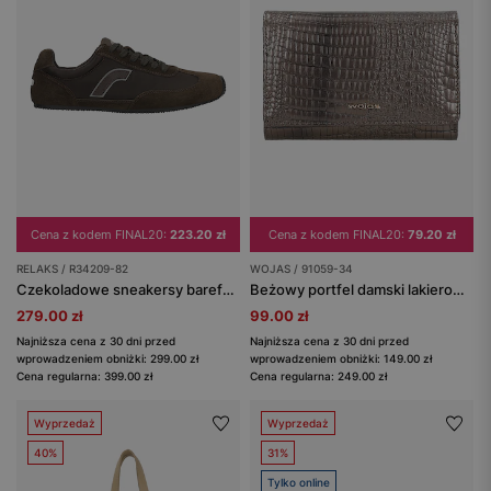
Cena z kodem FINAL20:
223.20 zł
Cena z kodem FINAL20:
79.20 zł
RELAKS / R34209-82
WOJAS / 91059-34
Czekoladowe sneakersy barefoot na cienkiej podeszwie RELAKS
Beżowy portfel damski lakierowany
279.00 zł
99.00 zł
Najniższa cena z 30 dni przed
Najniższa cena z 30 dni przed
wprowadzeniem obniżki: 299.00 zł
wprowadzeniem obniżki: 149.00 zł
Cena regularna: 399.00 zł
Cena regularna: 249.00 zł
Wyprzedaż
Wyprzedaż
40%
31%
Tylko online