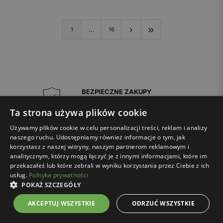
...
1
16
BEZPIECZNE ZAKUPY
z certyfikatem SSL
Ta strona używa plików cookie
Darmowa dostawa*
Używamy plików cookie w celu personalizacji treści, reklam i analizy
dla zamówień za min. 250 zł
naszego ruchu. Udostępniamy również informacje o tym, jak
korzystasz z naszej witryny, naszym partnerom reklamowym i
Aż do 30 dni na zwrot
analitycznym, którzy mogą łączyć je z innymi informacjami, które im
przez Wygodne Zwroty
przekazałeś lub które zebrali w wyniku korzystania przez Ciebie z ich
całkowicie za darmo*
usług.
Polityka prywatności
POKAŻ SZCZEGÓŁY
AKCEPTUJ WSZYSTKIE
ODRZUĆ WSZYSTKIE
4.9
/
5
114835
opinii