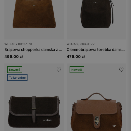
WOJAS / 80527-73
WOJAS / 80394-72
Brązowa shopperka damska z dwoiny welurowej
Ciemnobrązowa torebka damska typu worek z dwoiny
499.00 zł
479.00 zł
Nowość
Nowość
Tylko online