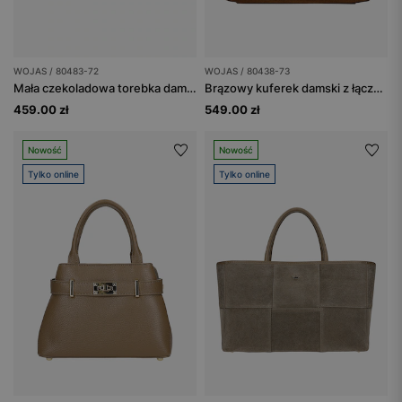
WOJAS / 80483-72
WOJAS / 80438-73
Mała czekoladowa torebka damska z łączonych materiałów
Brązowy kuferek damski z łączonych skór
459.00 zł
549.00 zł
Nowość
Nowość
Tylko online
Tylko online