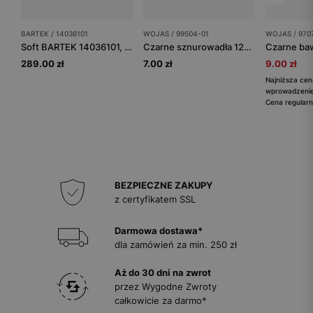
BARTEK / 14036101
WOJAS / 99504-01
WOJAS / 970
Soft BARTEK 14036101, brązowy
Czarne sznurowadła 120 cm bawełniane woskowane płaskie
289.00 zł
7.00 zł
9.00 zł
Najniższa cen
wprowadzeniem
Cena regularn
BEZPIECZNE ZAKUPY
z certyfikatem SSL
Darmowa dostawa*
dla zamówień za min. 250 zł
Aż do 30 dni na zwrot
przez Wygodne Zwroty
całkowicie za darmo*