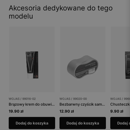
Akcesoria dedykowane do tego
modelu
WOJAS / 99016-02
WOJAS / 99020-00
WOJAS / 996
Brązowy krem do obuwia tuba 75 ml
Bezbarwny czyścik samo-nabłyszczający
19.90 zł
12.90 zł
9.90 zł
Dodaj do koszyka
Dodaj do koszyka
Dodaj 