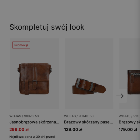
Skompletuj swój look
Promocja
WOJAS / 90026-53
WOJAS / 93140-53
WOJAS / 911
Jasnobrązowa skórzana torba męska listonoszka
Brązowy skórzany pasek męski ze srebrną klamrą
299.00 zł
129.00 zł
179.00 zł
Najniższa cena z 30 dni przed