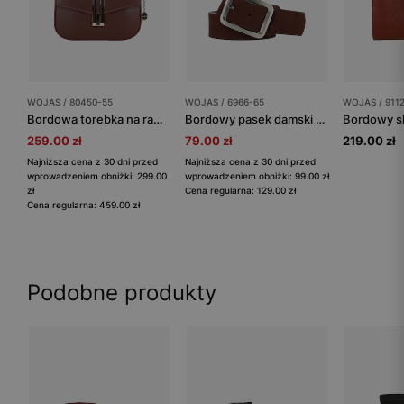
WOJAS / 80450-55
WOJAS / 6966-65
WOJAS / 911
Bordowa torebka na ramię z geometrycznym zapięciem
Bordowy pasek damski z klasyczną klamrą
259.00 zł
79.00 zł
219.00 zł
Najniższa cena z 30 dni przed
Najniższa cena z 30 dni przed
wprowadzeniem obniżki: 299.00
wprowadzeniem obniżki: 99.00 zł
zł
Cena regularna: 129.00 zł
Cena regularna: 459.00 zł
Podobne produkty