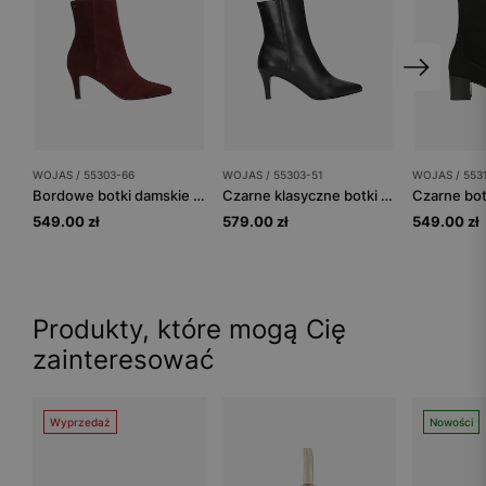
WOJAS / 55303-66
WOJAS / 55303-51
WOJAS / 553
Bordowe botki damskie na niskim obcasie
Czarne klasyczne botki damskie na szpilce
549.00 zł
579.00 zł
549.00 zł
Produkty, które mogą Cię
zainteresować
Wyprzedaż
Nowości