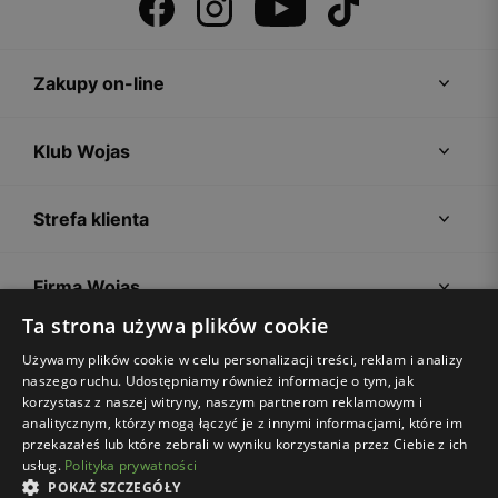
Zakupy on-line
Klub Wojas
Strefa klienta
Firma Wojas
Ta strona używa plików cookie
Porady
Używamy plików cookie w celu personalizacji treści, reklam i analizy
naszego ruchu. Udostępniamy również informacje o tym, jak
korzystasz z naszej witryny, naszym partnerom reklamowym i
analitycznym, którzy mogą łączyć je z innymi informacjami, które im
przekazałeś lub które zebrali w wyniku korzystania przez Ciebie z ich
usług.
Polityka prywatności
POKAŻ SZCZEGÓŁY