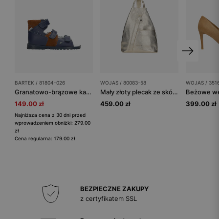
BARTEK / 81804-026
WOJAS / 80083-58
WOJAS / 351
Granatowo-brązowe kapcie profilaktyczne BARTEK 81804-026
Mały złoty plecak ze skóry licowej z zapinanymi rączkami
149.00 zł
459.00 zł
399.00 zł
Najniższa cena z 30 dni przed
wprowadzeniem obniżki: 279.00
zł
Cena regularna: 179.00 zł
BEZPIECZNE ZAKUPY
z certyfikatem SSL