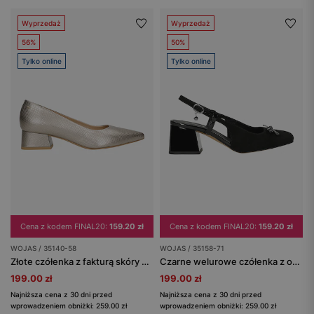
Wyprzedaż
Wyprzedaż
56%
50%
Tylko online
Tylko online
Cena z kodem FINAL20:
159.20 zł
Cena z kodem FINAL20:
159.20 zł
WOJAS / 35140-58
WOJAS / 35158-71
Złote czółenka z fakturą skóry węża na niskim obcasie
Czarne welurowe czółenka z odkrytą piętą i z ozdobną kokardką
199.00 zł
199.00 zł
Najniższa cena z 30 dni przed
Najniższa cena z 30 dni przed
wprowadzeniem obniżki: 259.00 zł
wprowadzeniem obniżki: 259.00 zł