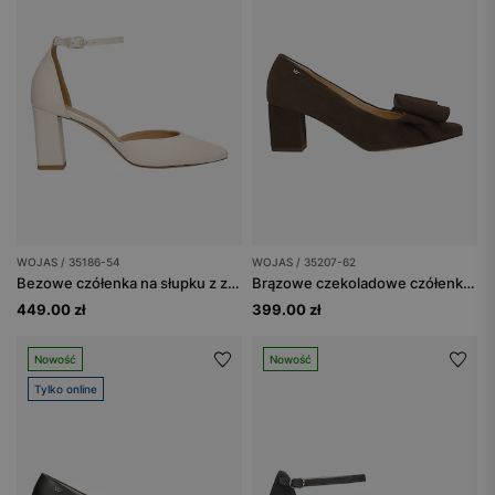
WOJAS / 35186-54
WOJAS / 35207-62
Bezowe czółenka na słupku z zapięciem wokół kostki
Brązowe czekoladowe czółenka z ozdobną kokardą
449.00 zł
399.00 zł
Nowość
Nowość
Tylko online