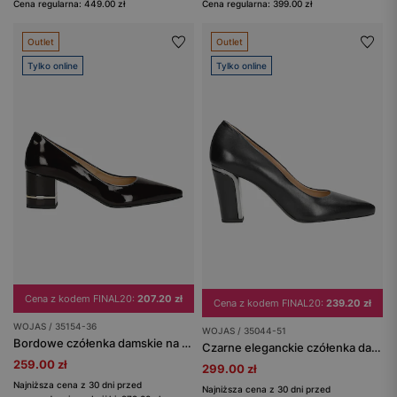
Cena regularna: 449.00 zł
Cena regularna: 399.00 zł
Outlet
Outlet
Tylko online
Tylko online
Cena z kodem FINAL20:
207.20 zł
Cena z kodem FINAL20:
239.20 zł
WOJAS / 35154-36
WOJAS / 35044-51
Bordowe czółenka damskie na ozdobionym obcasie
Czarne eleganckie czółenka damskie na słupku
259.00 zł
299.00 zł
Najniższa cena z 30 dni przed
Najniższa cena z 30 dni przed