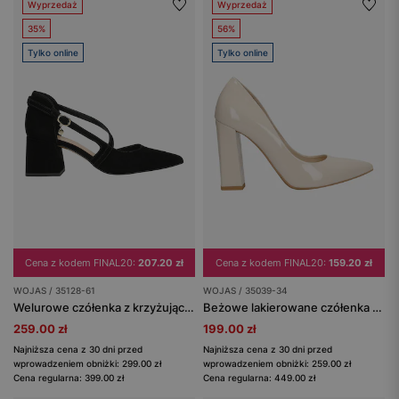
Wyprzedaż
Wyprzedaż
35%
56%
Tylko online
Tylko online
Cena z kodem FINAL20:
207.20 zł
Cena z kodem FINAL20:
159.20 zł
WOJAS / 35128-61
WOJAS / 35039-34
Welurowe czółenka z krzyżującymi się paskami
Beżowe lakierowane czółenka damskie na wysokim słupku
259.00 zł
199.00 zł
Najniższa cena z 30 dni przed
Najniższa cena z 30 dni przed
wprowadzeniem obniżki: 299.00 zł
wprowadzeniem obniżki: 259.00 zł
Cena regularna: 399.00 zł
Cena regularna: 449.00 zł