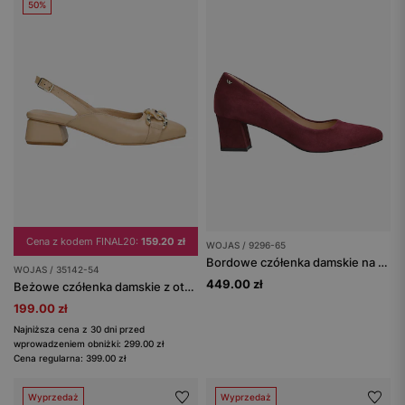
50%
Cena z kodem FINAL20:
159.20 zł
WOJAS / 9296-65
Bordowe czółenka damskie na niskim obcasie
WOJAS / 35142-54
449.00 zł
Beżowe czółenka damskie z otwartą piętą i ozdobnym łańcuchem
199.00 zł
Najniższa cena z 30 dni przed
wprowadzeniem obniżki: 299.00 zł
Cena regularna: 399.00 zł
Wyprzedaż
Wyprzedaż