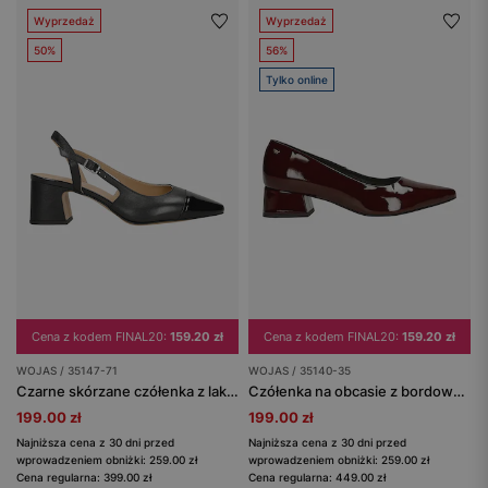
Wyprzedaż
Wyprzedaż
50%
56%
Tylko online
Cena z kodem FINAL20:
159.20 zł
Cena z kodem FINAL20:
159.20 zł
WOJAS / 35147-71
WOJAS / 35140-35
Czarne skórzane czółenka z lakierowanym noskiem
Czółenka na obcasie z bordowej lakierowanej skóry
199.00 zł
199.00 zł
Najniższa cena z 30 dni przed
Najniższa cena z 30 dni przed
wprowadzeniem obniżki: 259.00 zł
wprowadzeniem obniżki: 259.00 zł
Cena regularna: 399.00 zł
Cena regularna: 449.00 zł