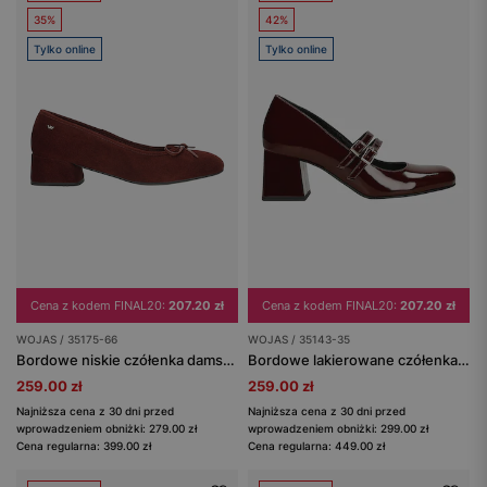
35%
42%
Tylko online
Tylko online
Cena z kodem FINAL20:
207.20 zł
Cena z kodem FINAL20:
207.20 zł
WOJAS / 35175-66
WOJAS / 35143-35
Bordowe niskie czółenka damskie z zamszowej skóry
Bordowe lakierowane czółenka Mary Jane na szerokim słupku
259.00 zł
259.00 zł
Najniższa cena z 30 dni przed
Najniższa cena z 30 dni przed
wprowadzeniem obniżki: 279.00 zł
wprowadzeniem obniżki: 299.00 zł
Cena regularna: 399.00 zł
Cena regularna: 449.00 zł