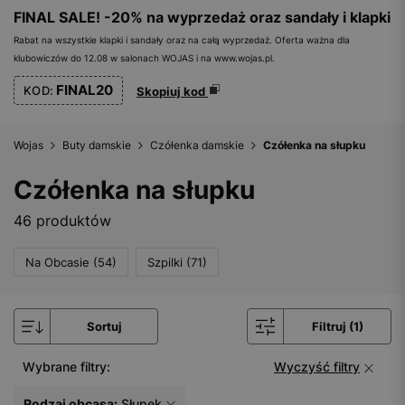
FINAL SALE! -20% na wyprzedaż oraz sandały i klapki
Rabat na wszystkie klapki i sandały oraz na całą wyprzedaż. Oferta ważna dla
klubowiczów do 12.08 w salonach WOJAS i na www.wojas.pl.
FINAL20
KOD:
Skopiuj kod
Wojas
Buty damskie
Czółenka damskie
Czółenka na słupku
Czółenka na słupku
46 produktów
Na Obcasie (54)
Szpilki (71)
Sortuj
Filtruj (1)
Wybrane filtry:
Wyczyść filtry
Rodzaj obcasa:
Słupek