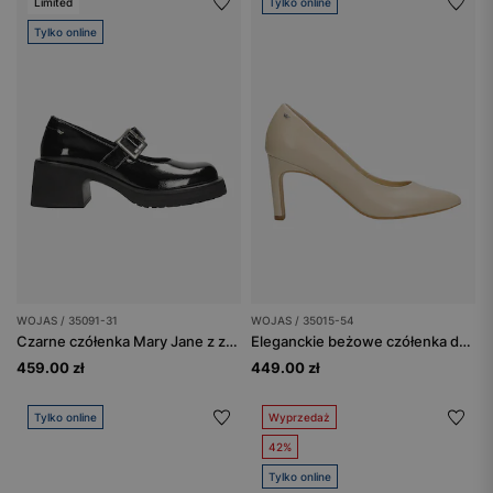
Limited
Tylko online
Tylko online
WOJAS / 35091-31
WOJAS / 35015-54
Czarne czółenka Mary Jane z zapięciem na klamerkę
Eleganckie beżowe czółenka damskie na szpilce
459.00 zł
449.00 zł
Tylko online
Wyprzedaż
42%
Tylko online