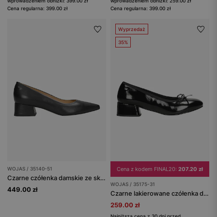
wprowadzeniem obniżki: 399.00 zł
wprowadzeniem obniżki: 259.00 zł
Cena regularna: 399.00 zł
Cena regularna: 399.00 zł
Wyprzedaż
35%
WOJAS / 35140-51
Cena z kodem FINAL20:
207.20 zł
Czarne czółenka damskie ze skóry licowej
WOJAS / 35175-31
449.00 zł
Czarne lakierowane czółenka damskie na szerokim obcasie
259.00 zł
Najniższa cena z 30 dni przed