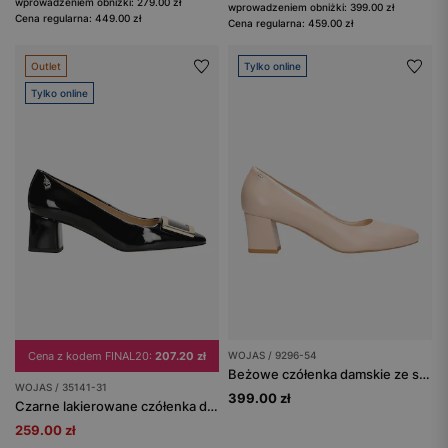
wprowadzeniem obniżki: 279.00 zł
wprowadzeniem obniżki: 399.00 zł
Cena regularna: 449.00 zł
Cena regularna: 459.00 zł
Outlet
Tylko online
Tylko online
Cena z kodem FINAL20:
207.20 zł
WOJAS / 9296-54
Beżowe czółenka damskie ze skóry licowej
WOJAS / 35141-31
399.00 zł
Czarne lakierowane czółenka damskie ze złotą ozdobą
259.00 zł