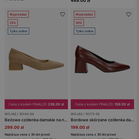
449.00 zł
Wyprzedaż
Wyprzedaż
25%
50%
Tylko online
Tylko online
Cena z kodem FINAL20:
239.20 zł
Cena z kodem FINAL20:
159.20 zł
WOJAS / 35140-64
WOJAS / 35173-55
Beżowe czółenka damskie na niskim obcasie typu klocek
Bordowe skórzane czółenka damskie na szerokim słupku
299.00 zł
199.00 zł
Najniższa cena z 30 dni przed
Najniższa cena z 30 dni przed