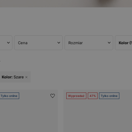
Cena
Rozmiar
Kolor
(
w
Kolor:
Szare
Tylko online
Wyprzedaż
47%
Tylko online