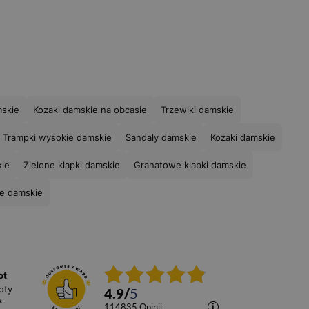
mskie
Kozaki damskie na obcasie
Trzewiki damskie
Trampki wysokie damskie
Sandały damskie
Kozaki damskie
kie
Zielone klapki damskie
Granatowe klapki damskie
ne damskie
ot
oty
4.9
/
5
*
114835
opinii