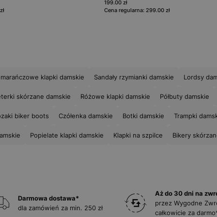
199.00 zł
zł
Cena regularna: 299.00 zł
marańczowe klapki damskie
Sandały rzymianki damskie
Lordsy da
eterki skórzane damskie
Różowe klapki damskie
Półbuty damskie
zaki biker boots
Czółenka damskie
Botki damskie
Trampki dams
damskie
Popielate klapki damskie
Klapki na szpilce
Bikery skórza
Aż do 30 dni na zwr
Darmowa dostawa*
przez Wygodne Zwr
dla zamówień za min. 250 zł
całkowicie za darmo