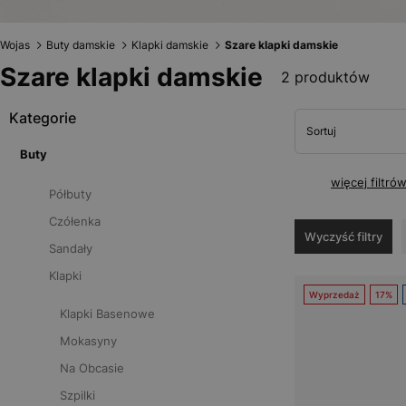
Wojas
Buty damskie
Klapki damskie
Szare klapki damskie
Szare klapki damskie
2 produktów
Kategorie
Sortuj
Buty
więcej filtró
Półbuty
Czółenka
Wyczyść filtry
Sandały
Klapki
Wyprzedaż
17%
Klapki Basenowe
Mokasyny
Na Obcasie
Szpilki