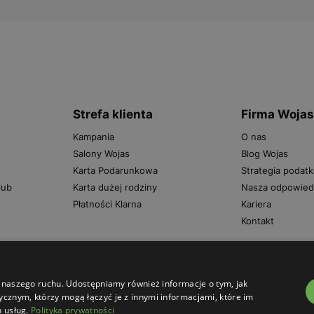
Strefa klienta
Firma Woja
Kampania
O nas
Salony Wojas
Blog Wojas
Karta Podarunkowa
Strategia podat
lub
Karta dużej rodziny
Nasza odpowied
Płatności Klarna
Kariera
Kontakt
zy naszego ruchu. Udostępniamy również informacje o tym, jak
cznym, którzy mogą łączyć je z innymi informacjami, które im
h usług.
Polityka prywatności