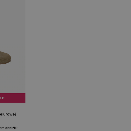
 zł
welurowej
em obniżki: