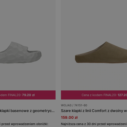
odem FINAL20:
79.20 zł
Cena z kodem FINAL20:
127.20
WOJAS / 74151-60
Nowoczesne szare klapki basenowe z geometryczną strukturą RELAKS R34007-10
Szare klapki z linii Comfort z dwoiny 
159.00 zł
ni przed wprowadzeniem obniżki:
Najniższa cena z 30 dni przed wprowadzeni