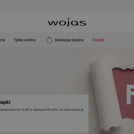
ria
Tylko online
Kolekcja ślubna
Outlet
lapki
 klubowiczów do 12.08 w salonach WOJAS i na www.wojas.pl.