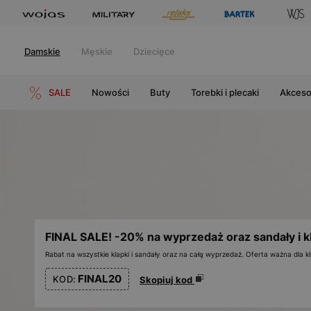
Damskie
Męskie
Dziecięce
SALE
Nowości
Buty
Torebki i plecaki
Akceso
FINAL SALE! -20% na wyprzedaż oraz sandały i k
Rabat na wszystkie klapki i sandały oraz na całą wyprzedaż. Oferta ważna dla
FINAL20
KOD:
Skopiuj kod