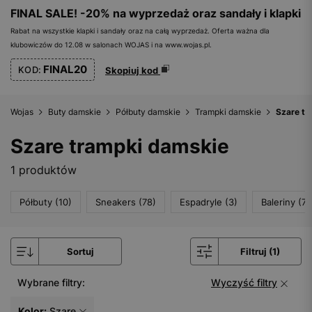
FINAL SALE! -20% na wyprzedaż oraz sandały i klapki
Rabat na wszystkie klapki i sandały oraz na całą wyprzedaż. Oferta ważna dla
klubowiczów do 12.08 w salonach WOJAS i na www.wojas.pl.
FINAL20
KOD:
Skopiuj kod
Wojas
Buty damskie
Półbuty damskie
Trampki damskie
Szare tr
Szare trampki damskie
1 produktów
Półbuty (10)
Sneakers (78)
Espadryle (3)
Baleriny (71
Sortuj
Filtruj (1)
Wybrane filtry:
Wyczyść filtry
Kolor:
Szare