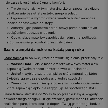
najwyższą jakość i niezrównany komfort:
Trwałe materiały, w tym naturalna skóra, zapewniają długie
użytkowanie bez utraty estetycznego wyglądu.
Ergonomicznie wyprofilowane wnętrze buta gwarantuje
idealne dopasowanie do stopy.
Amortyzująca podeszwa chroni stawy przed nadmiernym
obciążeniem podczas chodzenia.
Oddychające materiały zapobiegają nadmiernej potliwości
stóp, zapewniając komfort przez cały dzień.
Szare trampki damskie na każdą porę roku
Szare trampki
to obuwie, które sprawdzi się niemal przez cały rok:
Wiosna i lato
- lekkie modele z przewiewnych materiałów
zapewnią Twoim stopom komfort nawet w upalne dni.
Jesień
- wybierz szare trampki ze skóry naturalnej, które
świetnie sprawdzą się podczas chłodniejszych dni.
Zima
- na zimowe miesiące polecamy modele z ociepleniem,
które zapewnią ciepło, nie rezygnując ze sportowego stylu.
Szare trampki damskie od Wojas to połączenie klasyki, wygody i
nowoczesnego designu. Dzięki szerokiej gamie modeli z łatwością
znajdziesz parę, która idealnie dopełni Twoją garderobę i będzie