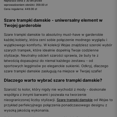
Najniższa cena z 30 dni przed
wprowadzeniem obniżki: 359.00 zł
Cena regularna: 449.00 zł
Szare trampki damskie - uniwersalny element w
Twojej garderobie
Szare trampki damskie to absolutny must-have w garderobie
każdej kobiety, która ceni sobie połączenie modnego wyglądu i
wyjątkowego komfortu. W kolekcji Wojas znajdziesz szeroki wybór
szarych trampek, które idealnie dopełnią Twoje codzienne
stylizacje. Neutralny odcień szarości sprawia, że buty te z
łatwością dopasujesz do niemal każdego zestawu - od
sportowych legginsów po eleganckie sukienki. Odkryj, dlaczego
szare trampki damskie zasługują na miejsce w Twojej szafie!
Dlaczego warto wybrać szare trampki damskie?
Szarość to kolor, który nigdy nie wychodzi z mody - doskonale
współgra z innymi barwami i pozwala na tworzenie
nieograniczonej liczby stylizacji.
Szare trampki damskie
od Wojas to
przykład perfekcyjnego połączenia ponadczasowego designu z
wysoką jakością wykonania.