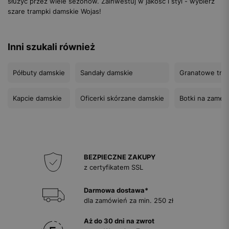
służyć przez wiele sezonów. Zainwestuj w jakość i styl - wybierz
szare trampki damskie Wojas!
Inni szukali również
Półbuty damskie
Sandały damskie
Granatowe tra
Kapcie damskie
Oficerki skórzane damskie
Botki na zamek
BEZPIECZNE ZAKUPY
z certyfikatem SSL
Darmowa dostawa*
dla zamówień za min. 250 zł
Aż do 30 dni na zwrot