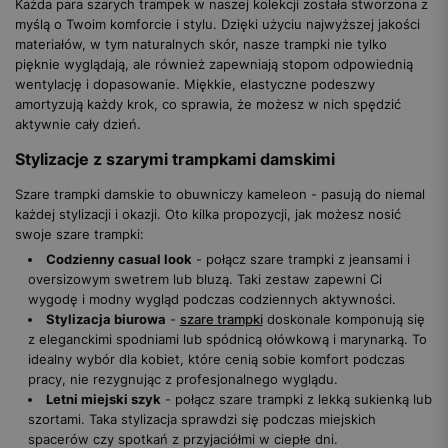
Każda para szarych trampek w naszej kolekcji została stworzona z
myślą o Twoim komforcie i stylu. Dzięki użyciu najwyższej jakości
materiałów, w tym naturalnych skór, nasze trampki nie tylko
pięknie wyglądają, ale również zapewniają stopom odpowiednią
wentylację i dopasowanie. Miękkie, elastyczne podeszwy
amortyzują każdy krok, co sprawia, że możesz w nich spędzić
aktywnie cały dzień.
Stylizacje z szarymi trampkami damskimi
Szare trampki damskie to obuwniczy kameleon - pasują do niemal
każdej stylizacji i okazji. Oto kilka propozycji, jak możesz nosić
swoje szare trampki:
Codzienny casual look
- połącz szare trampki z jeansami i
oversizowym swetrem lub bluzą. Taki zestaw zapewni Ci
wygodę i modny wygląd podczas codziennych aktywności.
Stylizacja biurowa
-
szare trampki
doskonale komponują się
z eleganckimi spodniami lub spódnicą ołówkową i marynarką. To
idealny wybór dla kobiet, które cenią sobie komfort podczas
pracy, nie rezygnując z profesjonalnego wyglądu.
Letni miejski szyk
- połącz szare trampki z lekką sukienką lub
szortami. Taka stylizacja sprawdzi się podczas miejskich
spacerów czy spotkań z przyjaciółmi w ciepłe dni.