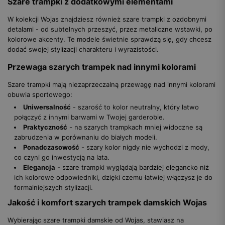
Szare trampki z dodatkowymi elementami
W kolekcji Wojas znajdziesz również szare trampki z ozdobnymi
detalami - od subtelnych przeszyć, przez metaliczne wstawki, po
kolorowe akcenty. Te modele świetnie sprawdzą się, gdy chcesz
dodać swojej stylizacji charakteru i wyrazistości.
Przewaga szarych trampek nad innymi kolorami
Szare trampki mają niezaprzeczalną przewagę nad innymi kolorami
obuwia sportowego:
Uniwersalność
- szarość to kolor neutralny, który łatwo
połączyć z innymi barwami w Twojej garderobie.
Praktyczność
- na szarych trampkach mniej widoczne są
zabrudzenia w porównaniu do białych modeli.
Ponadczasowość
- szary kolor nigdy nie wychodzi z mody,
co czyni go inwestycją na lata.
Elegancja
- szare trampki wyglądają bardziej elegancko niż
ich kolorowe odpowiedniki, dzięki czemu łatwiej włączysz je do
formalniejszych stylizacji.
Jakość i komfort szarych trampek damskich Wojas
Wybierając szare trampki damskie od Wojas, stawiasz na