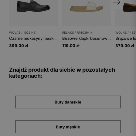
WOJAS / 10231-51
RELAKS / R74039-14
WOJAS / 463
Czarne mokasyny męskie skórzane
Beżowe klapki basenowe z klamrą RELAKS
399.00 zł
119.00 zł
379.00 zł
Znajdź produkt dla siebie w pozostałych
kategoriach:
Buty damskie
Buty męskie