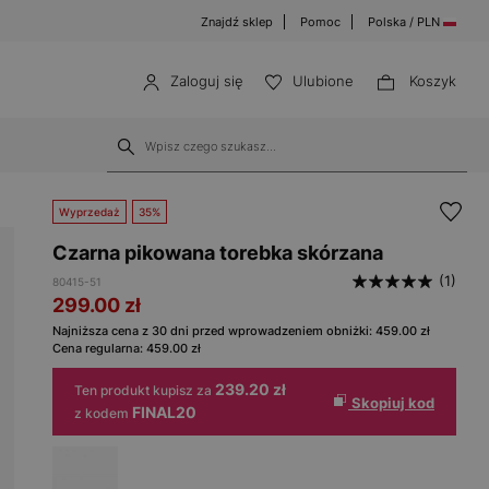
Znajdź sklep
Pomoc
Polska / PLN
Zaloguj się
Ulubione
Koszyk
Wyprzedaż
35%
Czarna pikowana torebka skórzana
(1)
80415-51
299.00
zł
Najniższa cena z 30 dni przed wprowadzeniem obniżki:
459.00
zł
Cena regularna:
459.00
zł
239.20 zł
Ten produkt kupisz za
Skopiuj kod
FINAL20
z kodem