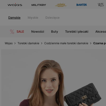
Damskie
Męskie
Dziecięce
SALE
Nowości
Buty
Torebki i plecaki
Akceso
Wojas
Torebki damskie
Codziennie małe torebki damskie
Czarna p