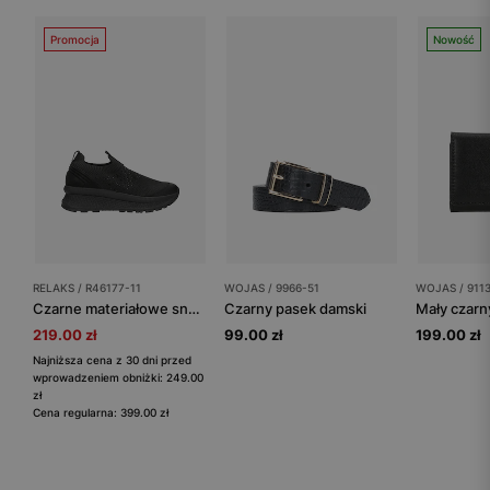
Promocja
Nowość
RELAKS / R46177-11
WOJAS / 9966-51
WOJAS / 911
Czarne materiałowe sneakersy RELAKS z kryształkami
Czarny pasek damski
219.00 zł
99.00 zł
199.00 zł
Najniższa cena z 30 dni przed
wprowadzeniem obniżki: 249.00
zł
Cena regularna: 399.00 zł