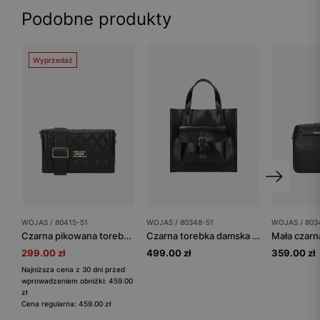
Podobne produkty
Wyprzedaż
WOJAS / 80415-51
WOJAS / 80348-51
WOJAS / 803
Czarna pikowana torebka skórzana
Czarna torebka damska z zewnętrzną kieszenią
299.00 zł
499.00 zł
359.00 zł
Najniższa cena z 30 dni przed
wprowadzeniem obniżki: 459.00
zł
Cena regularna: 459.00 zł