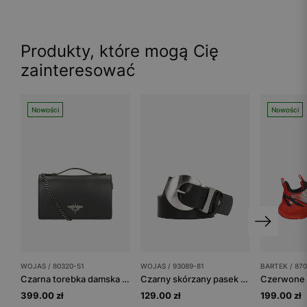
Produkty, które mogą Cię
zainteresować
Nowości
Nowości
WOJAS / 80320-51
WOJAS / 93089-81
BARTEK / 870
Czarna torebka damska z ozdobnym zapięciem w kształcie owada
Czarny skórzany pasek damski z dużą srebrną klamrą
399.00 zł
129.00 zł
199.00 zł